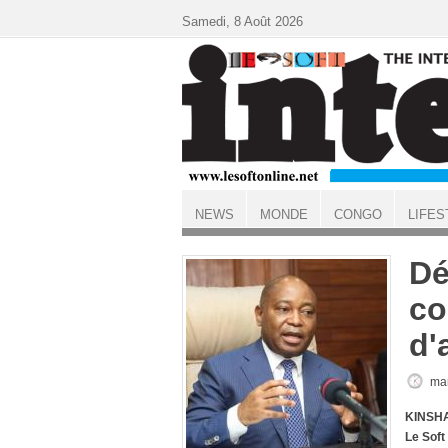
Aller au contenu principal
Samedi, 8 Août 2026
NEWS
MONDE
CONGO
LIFES
ACCUEIL
Dé
co
d'
mar
KINSHA
Le Soft