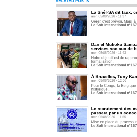
RELATED POSTS
La Snél-SA dit faux, c
mer, 05/08/2026 - 11:37
Gérer, c’est prévoir. Mais là
Le Soft International n°16
Daniel Mukoko Samba 
services sociaux de 
mer, 05/08/2026 - 11:43
Notre objectif est de rapproc
formalisation.
Le Soft International n°16
À Bruxelles, Tony Ka
mer, 05/08/2026 - 12:06
Pour le Congo, la Belgique e
historique...
Le Soft International n°16
Le recrutement des m
passera par un conco
mer, 05/08/2026 - 11:55
Mise en place du processus 
Le Soft International n°16