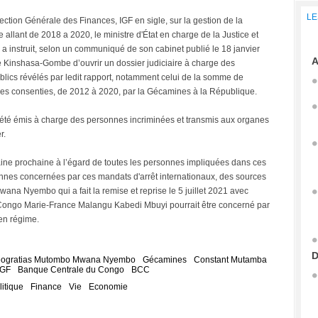
LE
spection Générale des Finances, IGF en sigle, sur la gestion de la
llant de 2018 a 2020, le ministre d'État en charge de la Justice et
nstruit, selon un communiqué de son cabinet publié le 18 janvier
A
e Kinshasa-Gombe d’ouvrir un dossier judiciaire à charge des
ics révélés par ledit rapport, notamment celui de la somme de
es consenties, de 2012 à 2020, par la Gécamines à la République.
t été émis à charge des personnes incriminées et transmis aux organes
r.
aine prochaine à l’égard de toutes les personnes impliquées dans ces
onnes concernées par ces mandats d'arrêt internationaux, des sources
na Nyembo qui a fait la remise et reprise le 5 juillet 2021 avec
 Congo Marie-France Malangu Kabedi Mbuyi pourrait être concerné par
ien régime.
D
ogratias Mutombo Mwana Nyembo
Gécamines
Constant Mutamba
IGF
Banque Centrale du Congo
BCC
litique
Finance
Vie
Economie