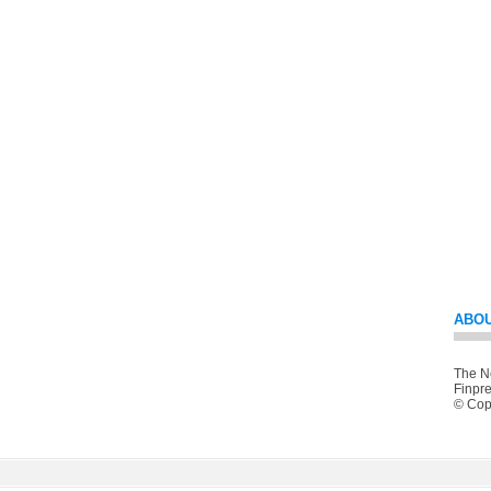
ABOU
The Ne
Finpre
© Copy