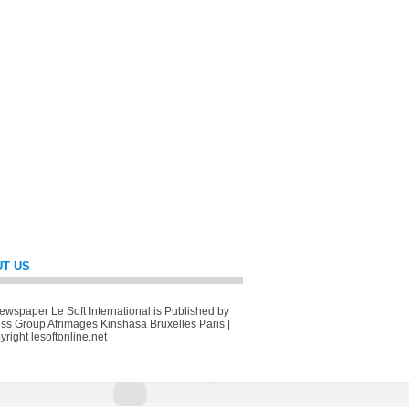
T US
wspaper Le Soft International is Published by
ss Group Afrimages Kinshasa Bruxelles Paris |
right lesoftonline.net