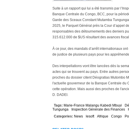
Suite à un rapport qui lui a été transmis par l’In
Banque Centrale du Congo, BCC, pour la période a
Garde des Sceaux Constant Mutamba Tungunga a i
2025, le Parquet Général près la Cour d’appel d
responsables des détournements des deniers publ
315.612.000 de $US résultant des avances fiscal
À ce jour, des mandats d’arrêt internationaux on
de justice de plusieurs pays pour les appréhende
Des interpellations vont être lancées dès la sem
actes qui se trouvent au pays. Entre autres pers
proches du dossier citent Déogratias Mutombo Mwa
l'actuelle gouverneur de la Banque Centrale du
cette opération. Mais aussi des proches de l'anc
D. DADEI.
Tags:
Marie-France Malangu Kabedi Mbuyi
Dé
Tungunga
Inspection Générale des Finances
Categories:
News
lesoft
Afrique
Congo
Po