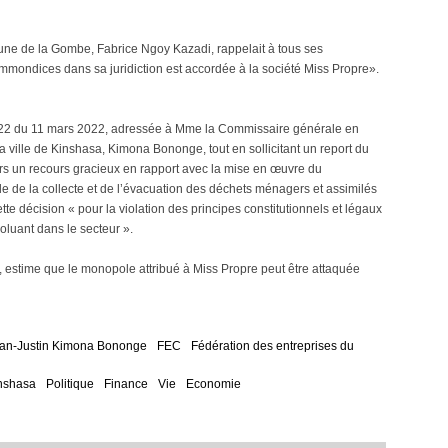
mune de la Gombe, Fabrice Ngoy Kazadi, rappelait à tous ses
 immondices dans sa juridiction est accordée à la société Miss Propre».
022 du 11 mars 2022, adressée à Mme la Commissaire générale en
ville de Kinshasa, Kimona Bononge, tout en sollicitant un report du
 un recours gracieux en rapport avec la mise en œuvre du
de la collecte et de l’évacuation des déchets ménagers et assimilés
ette décision « pour la violation des principes constitutionnels et légaux
luant dans le secteur ».
 estime que le monopole attribué à Miss Propre peut être attaquée
an-Justin Kimona Bononge
FEC
Fédération des entreprises du
nshasa
Politique
Finance
Vie
Economie