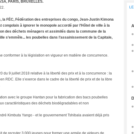
SA, PARIS, BRUXELLES.
LE
22.
s, la FÉC, Fédération des entreprises du congo, Jean-Justin Kimona
congolais à ignorer le monopole accordé par l’Hôtel de ville à la
A
ation des déchets ménagers et assimilés dans la commune de la
lle s’emmêle... les poubelles dans l’assainissement de la Capitale,
 conformer à la législation en vigueur en matière de concurrence.
 du 9 juillet 2018 relative à la liberté des prix et à la concurrence : la
en RDC. Elle s’exerce dans le cadre de la liberté de prix et de la libre
.
ciation avec le groupe Hantan pour la fabrication des bacs poubelles
D
aux caractéristiques des déchets biodégradables et non
 André Kimbuta Yango - et le gouvernement Tshibala avaient déjà pris
it de recruter 3.000 jeunes pour former une armée de videurs de