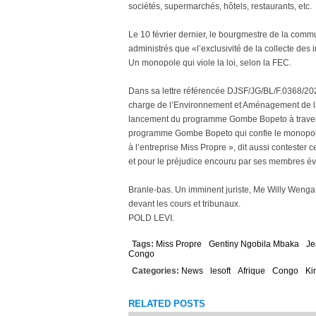
sociétés, supermarchés, hôtels, restaurants, etc.
Le 10 février dernier, le bourgmestre de la com
administrés que «l’exclusivité de la collecte des
Un monopole qui viole la loi, selon la FEC.
Dans sa lettre référencée DJSF/JG/BL/F.0368/2
charge de l’Environnement et Aménagement de la 
lancement du programme Gombe Bopeto à travers
programme Gombe Bopeto qui confie le monopole 
à l’entreprise Miss Propre », dit aussi contester c
et pour le préjudice encouru par ses membres évo
Branle-bas. Un imminent juriste, Me Willy Wenga,
devant les cours et tribunaux.
POLD LEVI.
Tags:
Miss Propre
Gentiny Ngobila Mbaka
Je
Congo
Categories:
News
lesoft
Afrique
Congo
Ki
RELATED POSTS