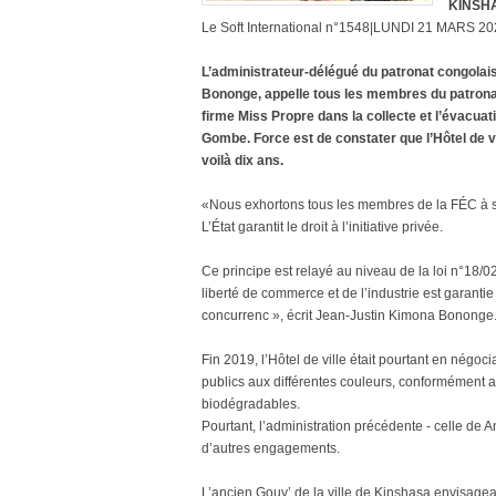
KINSHA
Le Soft International n°1548|LUNDI 21 MARS 20
L’administrateur-délégué du patronat congolai
Bononge, appelle tous les membres du patronat 
firme Miss Propre dans la collecte et l’évacu
Gombe. Force est de constater que l’Hôtel de vi
voilà dix ans.
«Nous exhortons tous les membres de la FÉC à se
L’État garantit le droit à l’initiative privée.
Ce principe est relayé au niveau de la loi n°18/020
liberté de commerce et de l’industrie est garantie 
concurrenc », écrit Jean-Justin Kimona Bononge
Fin 2019, l’Hôtel de ville était pourtant en négo
publics aux différentes couleurs, conformément 
biodégradables.
Pourtant, l’administration précédente - celle de
d’autres engagements.
L’ancien Gouv’ de la ville de Kinshasa envisagea