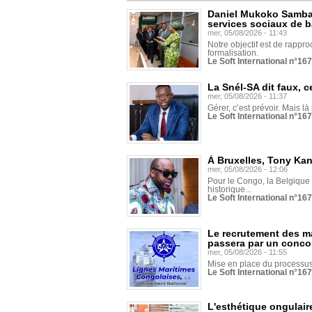
Daniel Mukoko Samba 
services sociaux de 
mer, 05/08/2026 - 11:43
Notre objectif est de rapproc
formalisation.
Le Soft International n°16
La Snél-SA dit faux, c
mer, 05/08/2026 - 11:37
Gérer, c’est prévoir. Mais là
Le Soft International n°16
À Bruxelles, Tony Ka
mer, 05/08/2026 - 12:06
Pour le Congo, la Belgique e
historique...
Le Soft International n°16
Le recrutement des m
passera par un conco
mer, 05/08/2026 - 11:55
Mise en place du processus 
Le Soft International n°16
L'esthétique ongulaire