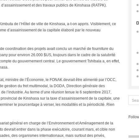
e d’assainissement et des travaux publics de Kinshasa (RATPK).
D
Kimbuta de l’Hôtel de ville de Kinshasa, a-t-on appris. Visiblement, ce
amme d’assainissement de la capitale élaboré par le nouveau
de coordination des projets avait conclu un marché de fourniture du
pany pour environ 26.000 $US, toujours dans le cadre de la salubrité
 compte du gouvernement central. Le gouvernement Tshibala a, en effet,
hasa.
at, ministre de l’Économie, le FONAK devrait être alimenté par l’OCC,
de gestion du fret multimodal, la DGDA, Direction générale des
 de l’industrie. Au terme d’une réunion tenue le 6 septembre 2017,
rovincial de Kinshasa sur la taxe d’assainissement de la capitale, une
rminer le pourcentage à verser, les modalités et la périodicité. Rien
Follow
sariat général en charge de l’Environnement et Aménagement de la
 devrait entrer dans la phase exécutoire, courant mars, et cible non
sades, des organismes internationaux, mais surtout des privés,