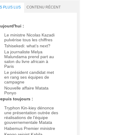
S PLUS LUS
CONTENU RÉCENT
ujourd'hui :
Le ministre Nicolas Kazadi
pulvérise tous les chiffres
Tshisekedi: what’s next?
La journaliste Melya
Malundama prend part au
salon du livre africain à
Paris
Le président candidat met
en rang ses équipes de
campagne
Nouvelle affaire Matata
Ponyo
epuis toujours :
Tryphon Kin-kiey dénonce
une présentation outrée des
réalisations de l’équipe
gouvernementale Matata
Habemus Premier ministre
Kengo rejoint Kabila