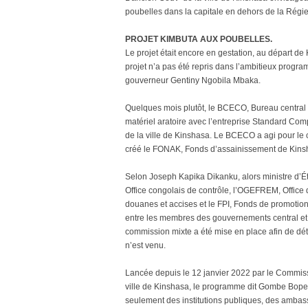
poubelles dans la capitale en dehors de la Régi
PROJET KIMBUTA AUX POUBELLES.
Le projet était encore en gestation, au départ de 
projet n’a pas été repris dans l’ambitieux progr
gouverneur Gentiny Ngobila Mbaka.
Quelques mois plutôt, le BCECO, Bureau central 
matériel aratoire avec l’entreprise Standard Com
de la ville de Kinshasa. Le BCECO a agi pour le
créé le FONAK, Fonds d’assainissement de Kins
Selon Joseph Kapika Dikanku, alors ministre d’Ét
Office congolais de contrôle, l’OGEFREM, Office 
douanes et accises et le FPI, Fonds de promotion
entre les membres des gouvernements central et p
commission mixte a été mise en place afin de déte
n’est venu.
Lancée depuis le 12 janvier 2022 par le Commis
ville de Kinshasa, le programme dit Gombe Bopeto
seulement des institutions publiques, des ambas