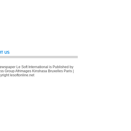
T US
wspaper Le Soft International is Published by
ss Group Afrimages Kinshasa Bruxelles Paris |
right lesoftonline.net