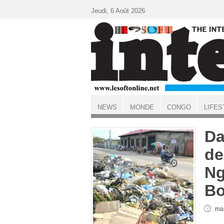
Aller au contenu principal
Jeudi, 6 Août 2026
NEWS
MONDE
CONGO
LIFES
ACCUEIL
Da
de
Ng
B
mar