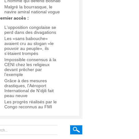
L’homme qui défend Boshab
Malgré la bourrasque, le
navire amiral national vogue
ernier accès :
L'opposition congolaise se
perd dans des divagations
Les «sans babouche»
avaient cru au slogan «le
pouvoir au peuple», ils
s’étaient trompés
Impossible consensus à la
CENI chez les religieux
devant prêcher par
l’exemple
Grâce à des mesures
drastiques, l'Aéroport
International de N'djili fait
peau neuve
Les progrès réalisés par le
Congo reconnus au FMI