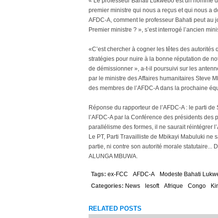
« Le professeur Bahati Lukwebo est un homme de
premier ministre qui nous a reçus et qui nous a
AFDC-A, comment le professeur Bahati peut au jo
Premier ministre ? », s’est interrogé l’ancien m
«C’est chercher à cogner les têtes des autorités 
stratégies pour nuire à la bonne réputation de no
de démissionner », a-t-il poursuivi sur les anten
par le ministre des Affaires humanitaires Steve M
des membres de l’AFDC-A dans la prochaine éq
Réponse du rapporteur de l’AFDC-A : le parti de
l’AFDC-A par la Conférence des présidents des pa
parallélisme des formes, il ne saurait réintégrer
Le PT, Parti Travailliste de Mbikayi Mabuluki ne sa
partie, ni contre son autorité morale statutaire... 
ALUNGA MBUWA.
Tags:
ex-FCC
AFDC-A
Modeste Bahati Lukw
Categories:
News
lesoft
Afrique
Congo
Ki
RELATED POSTS