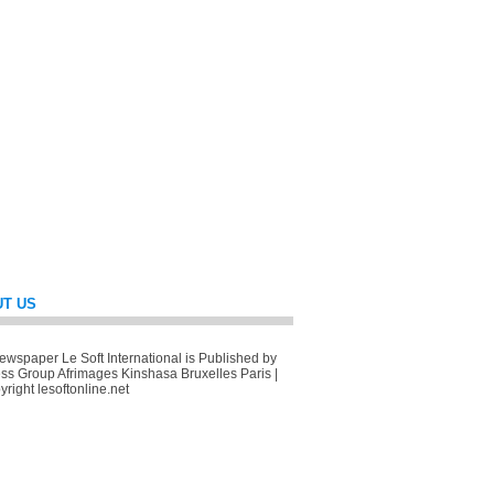
T US
wspaper Le Soft International is Published by
ss Group Afrimages Kinshasa Bruxelles Paris |
right lesoftonline.net