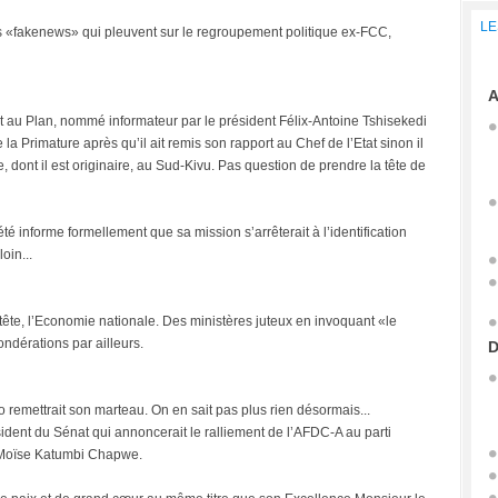
LE
 des «fakenews» qui pleuvent sur le regroupement politique ex-FCC,
A
Etat au Plan, nommé informateur par le président Félix-Antoine Tshisekedi
 la Primature après qu’il ait remis son rapport au Chef de l’Etat sinon il
e, dont il est originaire, au Sud-Kivu. Pas question de prendre la tête de
été informe formellement que sa mission s’arrêterait à l’identification
oin...
 tête, l’Economie nationale. Des ministères juteux en invoquant «le
dérations par ailleurs.
D
remettrait son marteau. On en sait pas plus rien désormais...
ésident du Sénat qui annoncerait le ralliement de l’AFDC-A au parti
e Moïse Katumbi Chapwe.