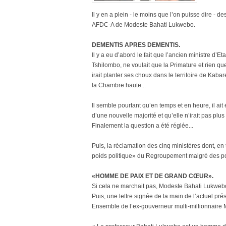
Il y en a plein - le moins que l’on puisse dire -
AFDC-A de Modeste Bahati Lukwebo.
DEMENTIS APRES DEMENTIS.
Il y a eu d’abord le fait que l’ancien ministre d’
Tshilombo, ne voulait que la Primature et rien que
irait planter ses choux dans le territoire de Kabar
la Chambre haute...
Il semble pourtant qu’en temps et en heure, il ait 
d’une nouvelle majorité et qu’elle n’irait pas plus l
Finalement la question a été réglée...
Puis, la réclamation des cinq ministères dont, en
poids politique» du Regroupement malgré des pon
«HOMME DE PAIX ET DE GRAND CŒUR».
Si cela ne marchait pas, Modeste Bahati Lukwebo 
Puis, une lettre signée de la main de l’actuel pr
Ensemble de l’ex-gouverneur multi-millionnair