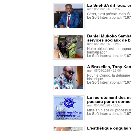
La Snél-SA dit faux, c
mer, 05/08/2026 - 11:37
Gérer, c’est prévoir. Mais là
Le Soft International n°16
Daniel Mukoko Samba 
services sociaux de 
mer, 05/08/2026 - 11:43
Notre objectif est de rapproc
formalisation.
Le Soft International n°16
À Bruxelles, Tony Ka
mer, 05/08/2026 - 12:06
Pour le Congo, la Belgique e
historique...
Le Soft International n°16
Le recrutement des m
passera par un conco
mer, 05/08/2026 - 11:55
Mise en place du processus 
Le Soft International n°16
L'esthétique ongulaire