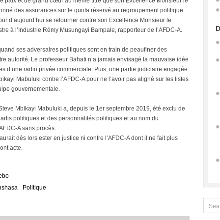
 paix et de grand cœur au même titre que son Excellence Monsieur le
 donné des assurances sur le quota réservé au regroupement politique
ur d’aujourd’hui se retourner contre son Excellence Monsieur le
D
inistre à l’Industrie Rémy Musungayi Bampale, rapporteur de l’AFDC-A.
quand ses adversaires politiques sont en train de peaufiner des
tre autorité. Le professeur Bahati n’a jamais envisagé la mauvaise idée
nes d’une radio privée commerciale. Puis, une partie judiciaire engagée
bikayi Mabuluki contre l’AFDC-A pour ne l’avoir pas aligné sur les listes
uipe gouvernementale.
 Steve Mbikayi Mabuluki a, depuis le 1er septembre 2019, été exclu de
rtis politiques et des personnalités politiques et au nom du
 l’AFDC-A sans procès.
urait dès lors ester en justice ni contre l’AFDC-A dont il ne fait plus
Dont acte.
ebo
nshasa
Politique