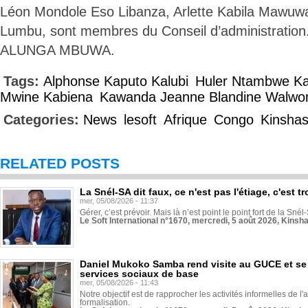
Léon Mondole Eso Libanza, Arlette Kabila Mawuwa
Lumbu, sont membres du Conseil d’administration
ALUNGA MBUWA.
Tags:
Alphonse Kaputo Kalubi
Huler Ntambwe K
Mwine Kabiena
Kawanda Jeanne Blandine Walw
Categories:
News
lesoft
Afrique
Congo
Kinsha
RELATED POSTS
La Snél-SA dit faux, ce n'est pas l'étiage, c'est
mer, 05/08/2026 - 11:37
Gérer, c’est prévoir. Mais là n’est point le point fort de la Sn
Le Soft International n°1670, mercredi, 5 août 2026, Kinsh
Daniel Mukoko Samba rend visite au GUCE et se
services sociaux de base
mer, 05/08/2026 - 11:43
Notre objectif est de rapprocher les activités informelles de l'
formalisation.