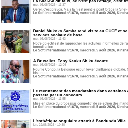
La Snél-SA dit faux, ce n'est pas l'étiage, c'est
mer, 05/08/2026 - 11:37
Gérer, c’est prévoir. Mais là n’est point le point fort de la Sn
Le Soft International n°1670, mercredi, 5 août 2026, Kinsh
Daniel Mukoko Samba rend visite au GUCE et se
services sociaux de base
mer, 05/08/2026 - 11:43
Notre objectif est de rapprocher les activités informelles de l'
formalisation.
Le Soft International n°1670, mercredi, 5 août 2026, Kinsh
À Bruxelles, Tony Kanku Shiku écoute
mer, 05/08/2026 - 12:06
Pour le Congo, la Belgique est un levier d'influence globale. O
historique...
Le Soft International n°1670, mercredi, 5 août 2026, Kinsh
Le recrutement des mandataires dans certaines 
passera par un concours
mer, 05/08/2026 - 11:55
Mise en place du processus compétitif de sélection des manda
Le Soft International n°1670, mercredi, 5 août 2026, Kinsh
L'esthétique ongulaire atterrit à Bandundu Ville
lun, 29/06/2026 - 10:30