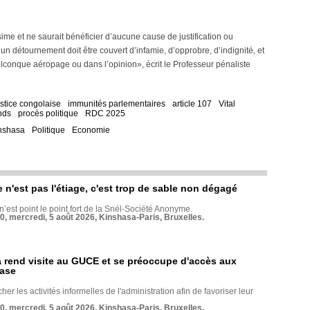
ime et ne saurait bénéficier d’aucune cause de justification ou
un détournement doit être couvert d’infamie, d’opprobre, d’indignité, et
lconque aéropage ou dans l’opinion», écrit le Professeur pénaliste
ustice congolaise
immunités parlementaires
article 107
Vital
nds
procès politique
RDC 2025
nshasa
Politique
Economie
e n'est pas l'étiage, c'est trop de sable non dégagé
 n’est point le point fort de la Snél-Société Anonyme.
70, mercredi, 5 août 2026, Kinshasa-Paris, Bruxelles.
rend visite au GUCE et se préoccupe d'accès aux
base
her les activités informelles de l'administration afin de favoriser leur
70, mercredi, 5 août 2026, Kinshasa-Paris, Bruxelles.