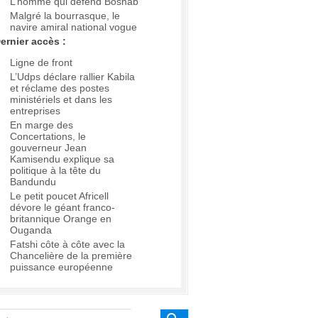
L’homme qui défend Boshab
Malgré la bourrasque, le
navire amiral national vogue
ernier accès :
Ligne de front
L’Udps déclare rallier Kabila
et réclame des postes
ministériels et dans les
entreprises
En marge des
Concertations, le
gouverneur Jean
Kamisendu explique sa
politique à la tête du
Bandundu
Le petit poucet Africell
dévore le géant franco-
britannique Orange en
Ouganda
Fatshi côte à côte avec la
Chancelière de la première
puissance européenne