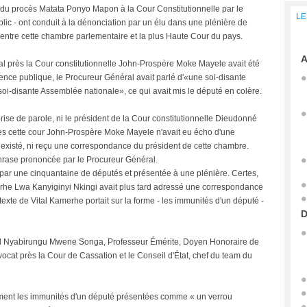
du procès Matata Ponyo Mapon à la Cour Constitutionnelle par le
LE
lic - ont conduit à la dénonciation par un élu dans une plénière de
 entre cette chambre parlementaire et la plus Haute Cour du pays.
A
éral près la Cour constitutionnelle John-Prospère Moke Mayele avait été
ence publique, le Procureur Général avait parlé d'«une soi-disante
oi-disante Assemblée nationale», ce qui avait mis le député en colère.
prise de parole, ni le président de la Cour constitutionnelle Dieudonné
ès cette cour John-Prospère Moke Mayele n'avait eu écho d'une
 existé, ni reçu une correspondance du président de cette chambre.
 phrase prononcée par le Procureur Général.
e par une cinquantaine de députés et présentée à une plénière. Certes,
erhe Lwa Kanyiginyi Nkingi avait plus tard adressé une correspondance
texte de Vital Kamerhe portait sur la forme - les immunités d'un député -
D
l Nyabirungu Mwene Songa, Professeur Émérite, Doyen Honoraire de
Avocat près la Cour de Cassation et le Conseil d'État, chef du team du
lement les immunités d'un député présentées comme « un verrou