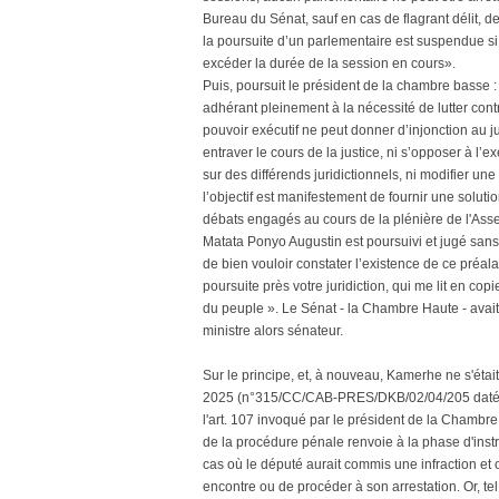
Bureau du Sénat, sauf en cas de flagrant délit, d
la poursuite d’un parlementaire est suspendue si
excéder la durée de la session en cours».
Puis, poursuit le président de la chambre basse :
adhérant pleinement à la nécessité de lutter contre
pouvoir exécutif ne peut donner d’injonction au jug
entraver le cours de la justice, ni s’opposer à l’e
sur des différends juridictionnels, ni modifier une
l’objectif est manifestement de fournir une solution
débats engagés au cours de la plénière de l'Ass
Matata Ponyo Augustin est poursuivi et jugé sans
de bien vouloir constater l’existence de ce préal
poursuite près votre juridiction, qui me lit en copi
du peuple ». Le Sénat - la Chambre Haute - avai
ministre alors sénateur.
Sur le principe, et, à nouveau, Kamerhe ne s'était
2025 (n°315/CC/CAB-PRES/DKB/02/04/205 datée du
l'art. 107 invoqué par le président de la Chambre
de la procédure pénale renvoie à la phase d'instru
cas où le député aurait commis une infraction et
encontre ou de procéder à son arrestation. Or, tel