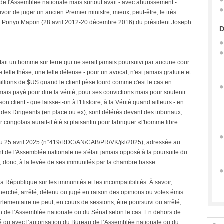
 de l'Assemblée nationale mais surtout avait - avec ahurissement -
oir de juger un ancien Premier ministre, mieux, peut-être, le très
ta Ponyo Mapon (28 avril 2012-20 décembre 2016) du président Joseph
D
istait un homme sur terre qui ne serait jamais poursuivi par aucune cour
telle thèse, une telle défense - pour un avocat, n'est jamais gratuite et
 millions de $US quand le client pèse lourd comme c'est le cas en
amais payé pour dire la vérité, pour ses convictions mais pour soutenir
n client - que laisse-t-on à l'Histoire, à la Vérité quand ailleurs - en
- des Dirigeants (en place ou ex), sont déférés devant des tribunaux,
 congolais aurait-il été si plaisantin pour fabriquer «l'homme libre
e du 25 avril 2025 (n°419/RDC/AN/CAB/PR/VK/jkl/2025), adressée au
ent de l'Assemblée nationale ne s'était jamais opposé à la poursuite du
t, donc, à la levée de ses immunités par la chambre basse.
e la République sur les immunités et les incompatibilités. À savoir,
herché, arrêté, détenu ou jugé en raison des opinions ou votes émis
arlementaire ne peut, en cours de sessions, être poursuivi ou arrêté,
tion de l’Assemblée nationale ou du Sénat selon le cas. En dehors de
é qu’avec l’autorisation du Bureau de l’Assemblée nationale ou du