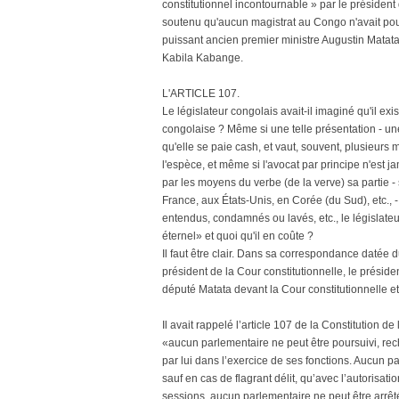
constitutionnel incontournable » par le président
soutenu qu'aucun magistrat au Congo n'avait pouv
puissant ancien premier ministre Augustin Mata
Kabila Kabange.
L'ARTICLE 107.
Le législateur congolais avait-il imaginé qu'il ex
congolaise ? Même si une telle présentation - une 
qu'elle se paie cash, et vaut, souvent, plusieurs
l'espèce, et même si l'avocat par principe n'est j
par les moyens du verbe (de la verve) sa partie - so
France, aux États-Unis, en Corée (du Sud), etc., 
entendus, condamnés ou lavés, etc., le législateur
éternel» et quoi qu'il en coûte ?
Il faut être clair. Dans sa correspondance daté
président de la Cour constitutionnelle, le présid
député Matata devant la Cour constitutionnelle e
Il avait rappelé l’article 107 de la Constitution d
«aucun parlementaire ne peut être poursuivi, rec
par lui dans l’exercice de ses fonctions. Aucun p
sauf en cas de flagrant délit, qu’avec l’autorisa
sessions, aucun parlementaire ne peut être arrêt