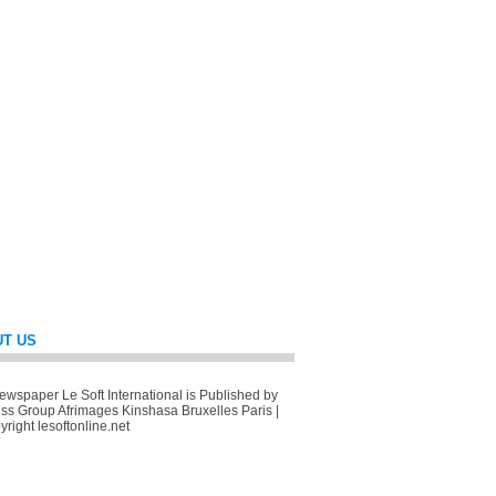
T US
wspaper Le Soft International is Published by
ss Group Afrimages Kinshasa Bruxelles Paris |
right lesoftonline.net