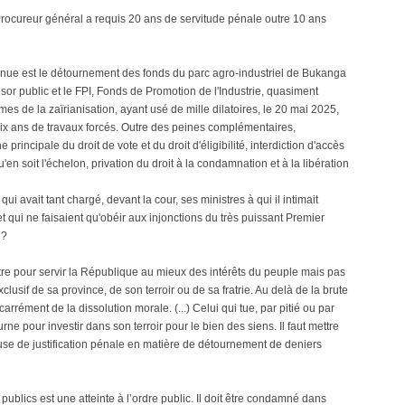
 Procureur général a requis 20 ans de servitude pénale outre 10 ans
onnue est le détournement des fonds du parc agro-industriel de Bukanga
r public et le FPI, Fonds de Promotion de l'Industrie, quasiment
mes de la zaïrianisation, ayant usé de mille dilatoires, le 20 mai 2025,
: dix ans de travaux forcés. Outre des peines complémentaires,
principale du droit de vote et du droit d'éligibilité, interdiction d'accès
'en soit l'échelon, privation du droit à la condamnation et à la libération
ui avait tant chargé, devant la cour, ses ministres à qui il intimait
t qui ne faisaient qu'obéir aux injonctions du très puissant Premier
 ?
re pour servir la République au mieux des intérêts du peuple mais pas
lusif de sa province, de son terroir ou de sa fratrie. Au delà de la brute
rrément de la dissolution morale. (...) Celui qui tue, par pitié ou par
ne pour investir dans son terroir pour le bien des siens. Il faut mettre
ause de justification pénale en matière de détournement de deniers
ublics est une atteinte à l’ordre public. Il doit être condamné dans