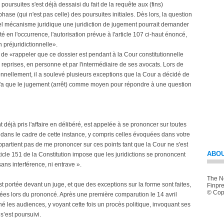
poursuites s'est déjà dessaisi du fait de la requête aux (fins)
e (qui n'est pas celle) des poursuites initiales. Dès lors, la question
uel mécanisme juridique une juridiction de jugement pourrait demander
é en l'occurrence, l'autorisation prévue à l'article 107 ci-haut énoncé,
 préjuridictionnelle».
 de «rappeler que ce dossier est pendant à la Cour constitutionnelle
reprises, en personne et par l'intermédiaire de ses avocats. Lors de
nnellement, il a soulevé plusieurs exceptions que la Cour a décidé de
ge n'a que le jugement (arrêt) comme moyen pour répondre à une question
t déjà pris l'affaire en délibéré, est appelée à se prononcer sur toutes
dans le cadre de cette instance, y compris celles évoquées dans votre
ppartient pas de me prononcer sur ces points tant que la Cour ne s'est
ABOU
icle 151 de la Constitution impose que les juridictions se prononcent
sans interférence, ni entrave ».
The Ne
t portée devant un juge, et que des exceptions sur la forme sont faites,
Finpre
© Copy
idées lors du prononcé. Après une première comparution le 14 avril
é les audiences, y voyant cette fois un procès politique, invoquant ses
s’est poursuivi.