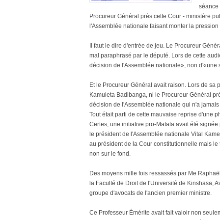
séance 
Procureur Général près cette Cour - ministère pub
l'Assemblée nationale faisant monter la pression
Il faut le dire d'entrée de jeu. Le Procureur Gén
mal paraphrasé par le député. Lors de cette audi
décision de l'Assemblée nationale», non d'«une s
Et le Procureur Général avait raison. Lors de sa 
Kamuleta Badibanga, ni le Procureur Général pr
décision de l'Assemblée nationale qui n'a jamais
Tout était parti de cette mauvaise reprise d'une
Certes, une initiative pro-Matata avait été signé
le président de l'Assemblée nationale Vital Kam
au président de la Cour constitutionnelle mais le 
non sur le fond.
Des moyens mille fois ressassés par Me Raphaë
la Faculté de Droit de l'Université de Kinshasa, 
groupe d'avocats de l'ancien premier ministre.
Ce Professeur Émérite avait fait valoir non seu