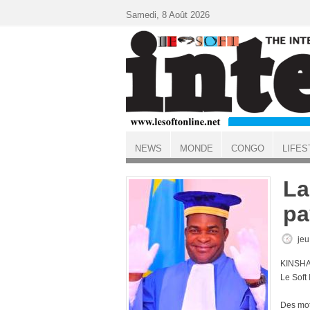
Aller au contenu principal
Samedi, 8 Août 2026
NEWS
MONDE
CONGO
LIFES
ACCUEIL
La
pa
jeu
KINSHA
Le Soft
Des mot