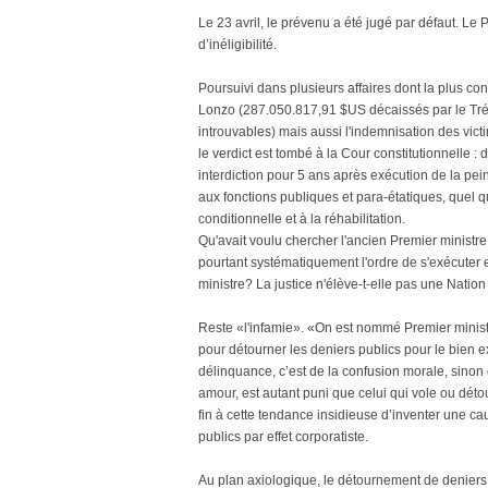
Le 23 avril, le prévenu a été jugé par défaut. Le
d’inéligibilité.
Poursuivi dans plusieurs affaires dont la plus c
Lonzo (287.050.817,91 $US décaissés par le Tréso
introuvables) mais aussi l'indemnisation des victi
le verdict est tombé à la Cour constitutionnelle 
interdiction pour 5 ans après exécution de la peine 
aux fonctions publiques et para-étatiques, quel qu
conditionnelle et à la réhabilitation.
Qu'avait voulu chercher l'ancien Premier ministre q
pourtant systématiquement l'ordre de s'exécuter e
ministre? La justice n'élève-t-elle pas une Nation
Reste «l'infamie». «On est nommé Premier minist
pour détourner les deniers publics pour le bien exc
délinquance, c’est de la confusion morale, sinon ca
amour, est autant puni que celui qui vole ou détour
fin à cette tendance insidieuse d’inventer une c
publics par effet corporatiste.
Au plan axiologique, le détournement de deniers p