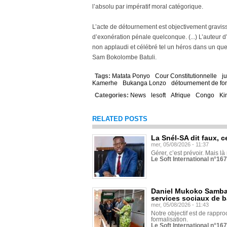
l’absolu par impératif moral catégorique.
L’acte de détournement est objectivement graviss
d’exonération pénale quelconque. (...) L’auteur d’
non applaudi et célébré tel un héros dans un que
Sam Bokolombe Batuli.
Tags:
Matata Ponyo
Cour Constitutionnelle
j
Kamerhe
Bukanga Lonzo
détournement de fo
Categories:
News
lesoft
Afrique
Congo
Ki
RELATED POSTS
La Snél-SA dit faux, c
mer, 05/08/2026 - 11:37
Gérer, c’est prévoir. Mais là
Le Soft International n°16
Daniel Mukoko Samba 
services sociaux de 
mer, 05/08/2026 - 11:43
Notre objectif est de rapproc
formalisation.
Le Soft International n°16