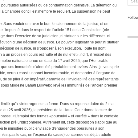
e poursuites autorisées ou de condamnation définitive. La détention ou
 la Chambre dont il est membre le requiert. La suspension ne peut
Follow
 « Sans vouloir entraver le bon fonctionnement de la justice, et en
 l'impunité dans le respect de l'article 151 de la Constitution («le
e dans l’exercice de sa juridiction, ni statuer sur les différends, ni
xécution d’une décision de justice. Le pouvoir législatif ne peut ni statuer
 décision de justice, ni s’opposer à son exécution. Toute loi dont
 à un procès en cours est nulle et de nul effet», ndlr), il ressort des
emblée nationale tenue en date du 17 avril 2025, que l'Honorable
 que ses immunités n'aient été préalablement levées. Ainsi, je vous prie
able, verrou constitutionnel incontournable, et demander à l’organe de
e, de se plier à cet impératif, garantie de l’inviolabilité des représentants
t sous Modeste Bahati Lukwebo levé les immunités de l'ancien premier
 limité qu'à s'interroger sur la forme. Dans sa réponse datée du 2 mai
 25 avril 2025), le président de la Haute Cour donne lecture de
 basse. «L'emploi des termes «poursuivi » et «arrêté » dans le contexte
ction préjuridictionnelle. Autrement dit, cette disposition s'applique au
 où le ministère public envisage d'engager des poursuites à son
 n'est pas le cas, en l'espèce (la cause) concernée est déjà traduite