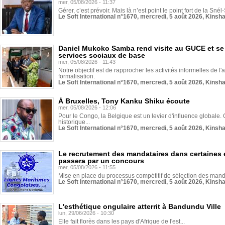
mer, 05/08/2026 - 11:37
Gérer, c’est prévoir. Mais là n’est point le point fort de la Sn
Le Soft International n°1670, mercredi, 5 août 2026, Kinsh
Daniel Mukoko Samba rend visite au GUCE et se
services sociaux de base
mer, 05/08/2026 - 11:43
Notre objectif est de rapprocher les activités informelles de l'
formalisation.
Le Soft International n°1670, mercredi, 5 août 2026, Kinsh
À Bruxelles, Tony Kanku Shiku écoute
mer, 05/08/2026 - 12:06
Pour le Congo, la Belgique est un levier d'influence globale. O
historique...
Le Soft International n°1670, mercredi, 5 août 2026, Kinsh
Le recrutement des mandataires dans certaines 
passera par un concours
mer, 05/08/2026 - 11:55
Mise en place du processus compétitif de sélection des manda
Le Soft International n°1670, mercredi, 5 août 2026, Kinsh
L'esthétique ongulaire atterrit à Bandundu Ville
lun, 29/06/2026 - 10:30
Elle fait florès dans les pays d'Afrique de l'est...