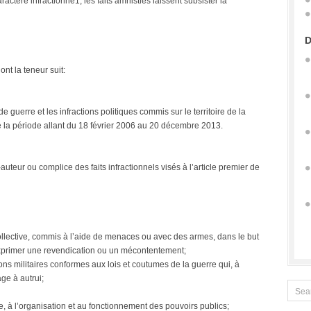
actère infractionne1, les faits amnistiés laissent subsister la
D
nt la teneur suit:
 de guerre et les infractions politiques commis sur le territoire de la
a période allant du 18 février 2006 au 20 décembre 2013.
-auteur ou complice des faits infractionnels visés à l’article premier de
 collective, commis à l’aide de menaces ou avec des armes, dans le but
d’exprimer une revendication ou un mécontentement;
ions militaires conformes aux lois et coutumes de la guerre qui, à
ge à autrui;
ce, à l’organisation et au fonctionnement des pouvoirs publics;