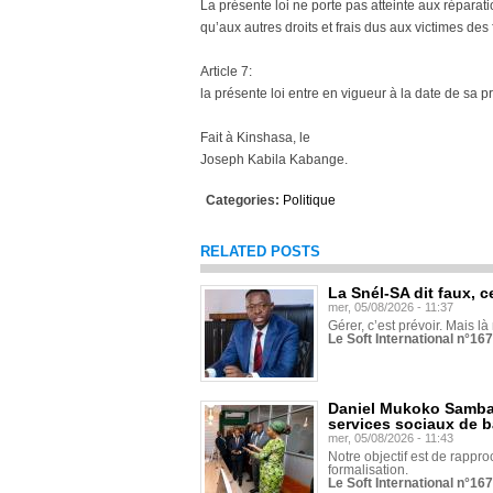
La présente loi ne porte pas atteinte aux réparat
qu’aux autres droits et frais dus aux victimes des 
Article 7:
la présente loi entre en vigueur à la date de sa 
Fait à Kinshasa, le
Joseph Kabila Kabange.
Categories:
Politique
RELATED POSTS
La Snél-SA dit faux, c
mer, 05/08/2026 - 11:37
Gérer, c’est prévoir. Mais là
Le Soft International n°16
Daniel Mukoko Samba 
services sociaux de 
mer, 05/08/2026 - 11:43
Notre objectif est de rapproc
formalisation.
Le Soft International n°16