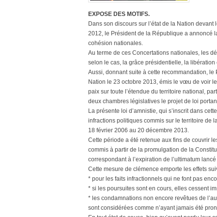
EXPOSE DES MOTIFS.
Dans son discours sur l’état de la Nation deva
2012, le Président de la République a annoncé la 
cohésion nationales.
Au terme de ces Concertations nationales, les d
selon le cas, la grâce présidentielle, la libération
Aussi, donnant suite à cette recommandation, le P
Nation le 23 octobre 2013, émis le vœu de voir l
paix sur toute l’étendue du territoire national,
deux chambres législatives le projet de loi portan
La présente loi d’amnistie, qui s’inscrit dans cett
infractions politiques commis sur le territoire d
18 février 2006 au 20 décembre 2013.
Cette période a été retenue aux fins de couvrir les 
commis à partir de la promulgation de la Constit
correspondant à l’expiration de l’ultimatum lanc
Cette mesure de clémence emporte les effets sui
* pour les faits infractionnels qui ne font pas enco
* si les poursuites sont en cours, elles cessent 
* les condamnations non encore revêtues de l’aut
sont considérées comme n’ayant jamais été pro