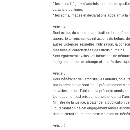
* les actes illégaux d’administration ou de gestion
caractère politique;
* les écrits, images et déclarations appelant à la 
Article 4:
Sont exclus du champ d’application de la présente
guerre, le terrorisme, les infractions de torture, 
autres violences sexuelles, l’utilisation, la consc
massives et caractérisées des droits humains.
Sont également exclus, les infractions de détour
la réglementation de change et le trafic des stupé
Article 5:
Pour bénéficier de l’amnistie, les auteurs, co-aut
par la présente loi sont tenus préalablement s’en
les actes qui font l’objet de la présente amnistie.
L’engagement est pris par tout prétendant à l’amnis
Ministre de la justice, à dater de la publication de
Toute violation de cet engagement rendra automa
disqualifierait l’auteur de cette violation du bénéf
Article 6: