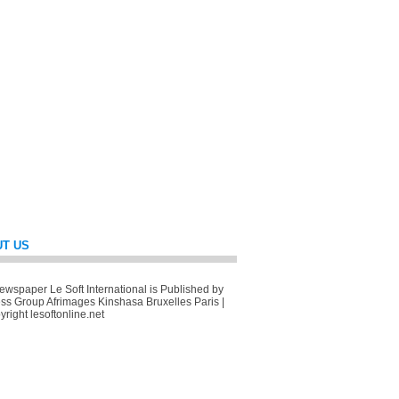
T US
wspaper Le Soft International is Published by
ss Group Afrimages Kinshasa Bruxelles Paris |
right lesoftonline.net