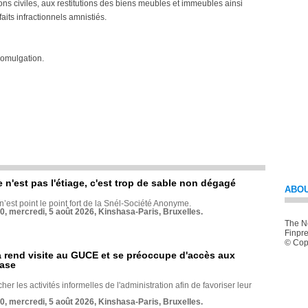
ions civiles, aux restitutions des biens meubles et immeubles ainsi
faits infractionnels amnistiés.
promulgation.
e n'est pas l'étiage, c'est trop de sable non dégagé
ABOU
 n’est point le point fort de la Snél-Société Anonyme.
70, mercredi, 5 août 2026, Kinshasa-Paris, Bruxelles.
The Ne
Finpre
© Copy
rend visite au GUCE et se préoccupe d'accès aux
base
her les activités informelles de l'administration afin de favoriser leur
70, mercredi, 5 août 2026, Kinshasa-Paris, Bruxelles.