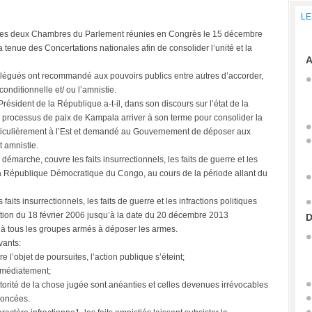
LE
nt les deux Chambres du Parlement réunies en Congrès le 15 décembre
tenue des Concertations nationales afin de consolider l’unité et la
A
élégués ont recommandé aux pouvoirs publics entre autres d’accorder,
 conditionnelle et/ ou l’amnistie.
résident de la République a-t-il, dans son discours sur l’état de la
e processus de paix de Kampala arriver à son terme pour consolider la
 particulièrement à l’Est et demandé au Gouvernement de déposer aux
t amnistie.
e démarche, couvre les faits insurrectionnels, les faits de guerre et les
e la République Démocratique du Congo, au cours de la période allant du
faits insurrectionnels, les faits de guerre et les infractions politiques
ution du 18 février 2006 jusqu’à la date du 20 décembre 2013
D
é à tous les groupes armés à déposer les armes.
vants:
re l’objet de poursuites, l’action publique s’éteint;
immédiatement;
orité de la chose jugée sont anéanties et celles devenues irrévocables
noncées.