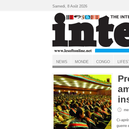
Aller au contenu principal
Samedi, 8 Août 2026
NEWS
MONDE
CONGO
LIFES
ACCUEIL
Pr
am
in
mer
Ci-après
guerre e