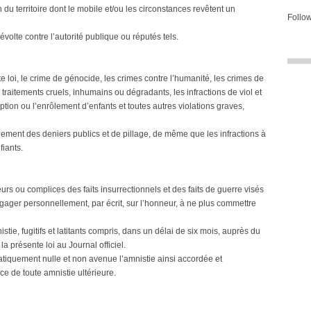
 du territoire dont le mobile et/ou les circonstances revêtent un
Follow
révolte contre l’autorité publique ou réputés tels.
 loi, le crime de génocide, les crimes contre l’humanité, les crimes de
de traitements cruels, inhumains ou dégradants, les infractions de viol et
ription ou l’enrôlement d’enfants et toutes autres violations graves,
nement des deniers publics et de pillage, de même que les infractions à
fiants.
eurs ou complices des faits insurrectionnels et des faits de guerre visés
gager personnellement, par écrit, sur l’honneur, à ne plus commettre
tie, fugitifs et latitants compris, dans un délai de six mois, auprès du
 la présente loi au Journal officiel.
tiquement nulle et non avenue l’amnistie ainsi accordée et
ice de toute amnistie ultérieure.