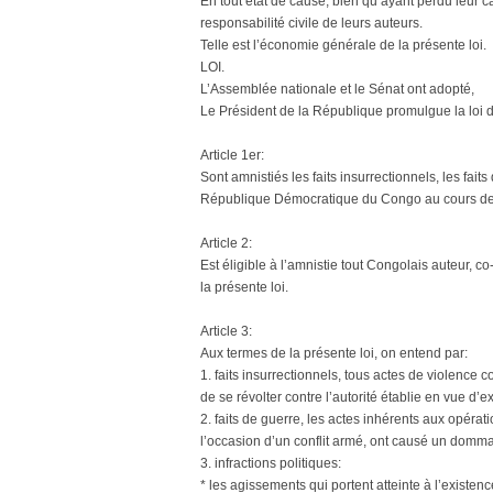
En tout état de cause, bien qu’ayant perdu leur car
responsabilité civile de leurs auteurs.
Telle est l’économie générale de la présente loi.
LOI.
L’Assemblée nationale et le Sénat ont adopté,
Le Président de la République promulgue la loi do
Article 1er:
Sont amnistiés les faits insurrectionnels, les faits
République Démocratique du Congo au cours de l
Article 2:
Est éligible à l’amnistie tout Congolais auteur, co
la présente loi.
Article 3:
Aux termes de la présente loi, on entend par:
1. faits insurrectionnels, tous actes de violence
de se révolter contre l’autorité établie en vue 
2. faits de guerre, les actes inhérents aux opérat
l’occasion d’un conflit armé, ont causé un domma
3. infractions politiques:
* les agissements qui portent atteinte à l’existen