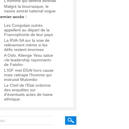
L’homme qui défend Boshab
Malgré la bourrasque, le
navire amiral national vogue
ernier accès :
Les Congolais outrés
appellent au départ de la
Francophonie de leur pays
La RVA-SA sur la voie de
relèvement même si les
défis restent énormes
A Oslo, Kitenge Yesu salue
«le leadership rayonnant»
de Fatshi»
L’IGF met EGAl hors cause
mais rattrape l’homme qui
instruisit Mutombo
Le Chef de l'Etat ordonne
des enquêtes sur
d'éventuels actes de haine
ethnique