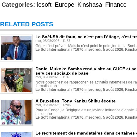
Categories:
lesoft
Europe
Kinshasa
Finance
RELATED POSTS
La Snél-SA dit faux, ce n'est pas l'étiage, c'est
mer, 05/08/2026 - 11:37
Gérer, c’est prévoir. Mais là n’est point le point fort de la Sn
Le Soft International n°1670, mercredi, 5 août 2026, Kinsh
Daniel Mukoko Samba rend visite au GUCE et se
services sociaux de base
mer, 05/08/2026 - 11:43
Notre objectif est de rapprocher les activités informelles de l'
formalisation.
Le Soft International n°1670, mercredi, 5 août 2026, Kinsh
À Bruxelles, Tony Kanku Shiku écoute
mer, 05/08/2026 - 12:06
Pour le Congo, la Belgique est un levier d'influence globale. O
historique...
Le Soft International n°1670, mercredi, 5 août 2026, Kinsh
Le recrutement des mandataires dans certaines 