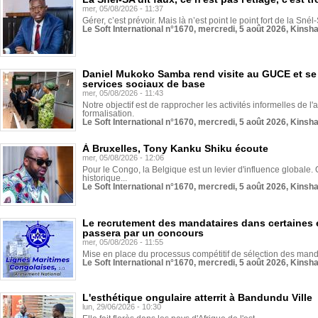
mer, 05/08/2026 - 11:37
Gérer, c’est prévoir. Mais là n’est point le point fort de la Sn
Le Soft International n°1670, mercredi, 5 août 2026, Kinsh
Daniel Mukoko Samba rend visite au GUCE et se
services sociaux de base
mer, 05/08/2026 - 11:43
Notre objectif est de rapprocher les activités informelles de l'
formalisation.
Le Soft International n°1670, mercredi, 5 août 2026, Kinsh
À Bruxelles, Tony Kanku Shiku écoute
mer, 05/08/2026 - 12:06
Pour le Congo, la Belgique est un levier d'influence globale. O
historique...
Le Soft International n°1670, mercredi, 5 août 2026, Kinsh
Le recrutement des mandataires dans certaines 
passera par un concours
mer, 05/08/2026 - 11:55
Mise en place du processus compétitif de sélection des manda
Le Soft International n°1670, mercredi, 5 août 2026, Kinsh
L'esthétique ongulaire atterrit à Bandundu Ville
lun, 29/06/2026 - 10:30