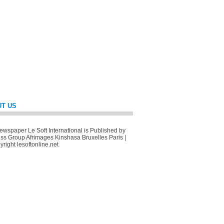
T US
wspaper Le Soft International is Published by
ss Group Afrimages Kinshasa Bruxelles Paris |
right lesoftonline.net