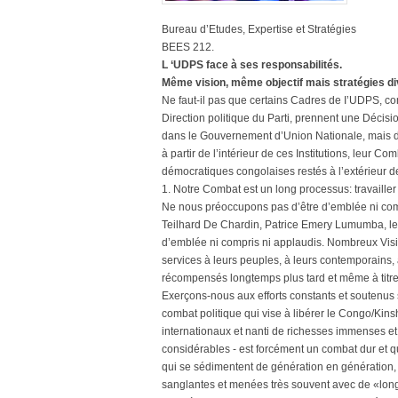
Bureau d’Etudes, Expertise et Stratégies
BEES 212.
L ‘UDPS face à ses responsabilités.
Même vision, même objectif mais stratégies di
Ne faut-il pas que certains Cadres de I’UDPS, co
Direction politique du Parti, prennent une Décisi
dans le Gouvernement d’Union Nationale, mais dan
à partir de l’intérieur de ces Institutions, leur 
démocratiques congolaises restés à l’extérieur de
1. Notre Combat est un long processus: travailler
Ne nous préoccupons pas d’être d’emblée ni compr
Teilhard De Chardin, Patrice Emery Lumumba, les T
d’emblée ni compris ni applaudis. Nombreux Visio
services à leurs peuples, à leurs contemporains, 
récompensés longtemps plus tard et même à titre
Exerçons-nous aux efforts constants et soutenus 
combat politique qui vise à libérer le Congo/Kin
internationaux et nanti de richesses immenses et 
considérables - est forcément un combat dur et qu
qui se sédimentent de génération en génération, u
sanglantes et menées très souvent avec de «lon