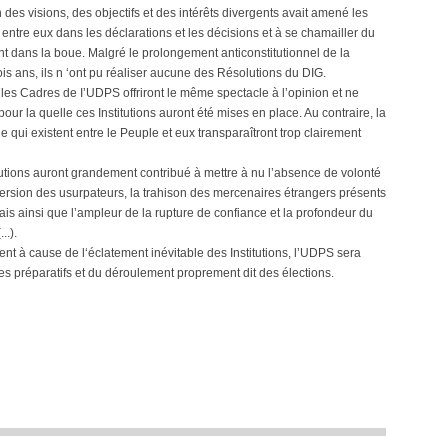
es visions, des objectifs et des intérêts divergents avait amené les
 entre eux dans les déclarations et les décisions et à se chamailler du
t dans la boue. Malgré le prolongement anticonstitutionnel de la
ois ans, ils n ‘ont pu réaliser aucune des Résolutions du DIG.
 les Cadres de I’UDPS offriront le même spectacle à l’opinion et ne
ur la quelle ces Institutions auront été mises en place. Au contraire, la
le qui existent entre le Peuple et eux transparaîtront trop clairement
utions auront grandement contribué à mettre à nu l’absence de volonté
rversion des usurpateurs, la trahison des mercenaires étrangers présents
lais ainsi que l’ampleur de la rupture de confiance et la profondeur du
..).
ent à cause de l‘éclatement inévitable des Institutions, l’UDPS sera
es préparatifs et du déroulement proprement dit des élections.