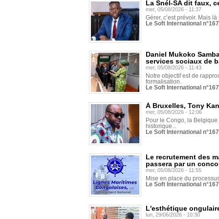
La Snél-SA dit faux, c
mer, 05/08/2026 - 11:37
Gérer, c’est prévoir. Mais là
Le Soft International n°16
Daniel Mukoko Samba 
services sociaux de 
mer, 05/08/2026 - 11:43
Notre objectif est de rapproc
formalisation.
Le Soft International n°16
À Bruxelles, Tony Ka
mer, 05/08/2026 - 12:06
Pour le Congo, la Belgique e
historique...
Le Soft International n°16
Le recrutement des m
passera par un conco
mer, 05/08/2026 - 11:55
Mise en place du processus 
Le Soft International n°16
L'esthétique ongulaire
lun, 29/06/2026 - 10:30