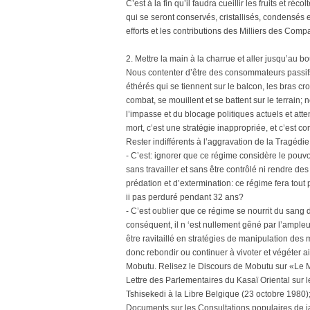
C’est à la fin qu’il faudra cueillir les fruits et réc
qui se seront conservés, cristallisés, condensés et
efforts et les contributions des Milliers des Compa
2. Mettre la main à la charrue et aller jusqu’au bo
Nous contenter d’être des consommateurs passifs
éthérés qui se tiennent sur le balcon, les bras cro
combat, se mouillent et se battent sur le terrain;
l’impasse et du blocage politiques actuels et a
mort, c’est une stratégie inappropriée, et c’est 
Rester indifférents à l’aggravation de la Tragédie
- C’est: ignorer que ce régime considère le pouv
sans travailler et sans être contrôlé ni rendre 
prédation et d’extermination: ce régime fera tout
ii pas perduré pendant 32 ans?
- C’est oublier que ce régime se nourrit du sang 
conséquent, il n ‘est nullement gêné par l’ampleur 
être ravitaillé en stratégies de manipulation des 
donc rebondir ou continuer à vivoter et végéter
Mobutu. Relisez le Discours de Mobutu sur «Le Ma
Lettre des Parlementaires du Kasaï Oriental sur l
Tshisekedi à la Libre Belgique (23 octobre 1980)
Documents sur les Consultations populaires de ja