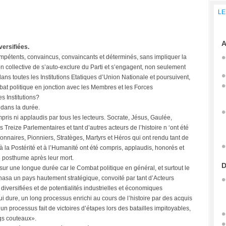
LE
A
versifiées.
mpétents, convaincus, convaincants et déterminés, sans impliquer la
on collective de s’auto-exclure du Parti et s’engagent, non seulement
s toutes les Institutions Etatiques d’Union Nationale et poursuivent,
Combat politique en jonction avec les Membres et les Forces
s Institutions?
 dans la durée.
is ni applaudis par tous les lecteurs. Socrate, Jésus, Gaulée,
reize Parlementaires et tant d’autres acteurs de l’histoire n ‘ont été
nnaires, Pionniers, Stratèges, Martyrs et Héros qui ont rendu tant de
à la Postérité et à l’Humanité ont été compris, applaudis, honorés et
 posthume après leur mort.
D
sur une longue durée car le Combat politique en général, et surtout le
shasa un pays hautement stratégique, convoité par tant d’Acteurs
diversifiées et de potentialités industrielles et économiques
i dure, un long processus enrichi au cours de l’histoire par des acquis
n processus fait de victoires d’étapes lors des batailles impitoyables,
gs couteaux».