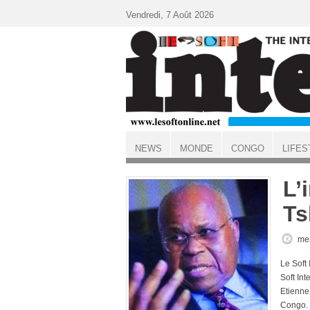
Aller au contenu principal
Vendredi, 7 Août 2026
NEWS
MONDE
CONGO
LIFES
ACCUEIL
L’
Ts
mer
Le Soft 
Soft Int
Etienne
Congo.