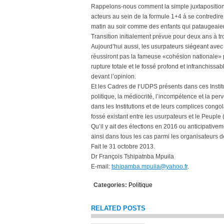
Rappelons-nous comment la simple juxtaposition d
acteurs au sein de la formule 1+4 à se contredire
matin au soir comme des enfants qui pataugeaien
Transition initialement prévue pour deux ans à tr
Aujourd’hui aussi, les usurpateurs siégeant avec
réussiront pas la fameuse «cohésion nationale» po
rupture totale et le fossé profond et infranchissab
devant l’opinion.
Et les Cadres de I‘UDPS présents dans ces Instit
politique, la médiocrité, l’incompétence et la pe
dans les Institutions et de leurs complices congo
fossé existant entre les usurpateurs et le Peuple (.
Qu’il y ait des élections en 2016 ou anticipativem
ainsi dans tous les cas parmi les organisateurs d
Fait le 31 octobre 2013.
Dr François Tshipatnba Mpuila
E-mail:
tshipamba.mpuiia@yahoo.fr
.
Categories:
Politique
RELATED POSTS