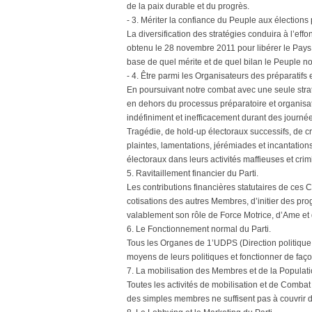
de la paix durable et du progrès.
- 3. Mériter la confiance du Peuple aux élections
La diversification des stratégies conduira à l’ef
obtenu le 28 novembre 2011 pour libérer le Pays 
base de quel mérite et de quel bilan le Peuple n
- 4. Être parmi les Organisateurs des préparatifs 
En poursuivant notre combat avec une seule strat
en dehors du processus préparatoire et organisa
indéfiniment et inefficacement durant des journée
Tragédie, de hold-up électoraux successifs, de c
plaintes, lamentations, jérémiades et incantations 
électoraux dans leurs activités maffieuses et crim
5. Ravitaillement financier du Parti.
Les contributions financières statutaires de ces 
cotisations des autres Membres, d’initier des p
valablement son rôle de Force Motrice, d’Ame et 
6. Le Fonctionnement normal du Parti.
Tous les Organes de 1’UDPS (Direction politique,
moyens de leurs politiques et fonctionner de façon
7. La mobilisation des Membres et de la Populat
Toutes les activités de mobilisation et de Comba
des simples membres ne suffisent pas à couvrir