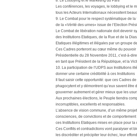
8. Le Lobbying et le Marketing du Parti
Les conférences, les voyages, le lobbying et le m
tous les Acteurs Internationaux nécessitent bea
9. Le Combat pour le respect systématique de la 
de la «Vérité des urnes» issue de l‘Election Prés
Le Combat de libération nationale doit devenir sy
des Institutions Etatiques, de la Rue et de la Diasp
Etatiques illégitimes et illégales par un groupe
Ces Cadres porteront au cœur même du pouvoir et 
Présidentielle du 28 Novembre 2011, c’est-à-dire 
en tant que Président de la République, et la Vic
10. La participation de I’UDPS aux Institutions i
donner une certaine crédibilité à ces Institutions
Il faut saisir cette opportunité: que ces Cadres de
phagocytent et y démontrent qu’eux savent être d
gouverner autrement et gérer mieux que les usur
Aux prochaines élections, le Peuple tiendra com
incorruptibles, excellents et responsables.
L’absence de vision commune, d’un même projet
consciences, de convictions et de comportement v
ces Institutions Etatiques mises en place pour la
Ces Conflits et contradictions vont paralyser et b
les discréditer et précipiter leur échec, leur effo