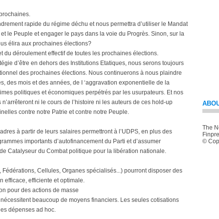
 prochaines.
fondrement rapide du régime déchu et nous permettra d’utiliser le Mandat
et le Peuple et engager le pays dans la voie du Progrès. Sinon, sur la
ous élira aux prochaines élections?
et du déroulement effectif de toutes les prochaines élections.
égie d’être en dehors des Institutions Etatiques, nous serons toujours
tionnel des prochaines élections. Nous continuerons à nous plaindre
s, des mois et des années, de I ‘aggravation exponentielle de la
rimes politiques et économiques perpétrés par les usurpateurs. Et nos
n’arrêteront ni le cours de l’histoire ni les auteurs de ces hold-up
ABOU
inelles contre notre Patrie et contre notre Peuple.
The Ne
Cadres à partir de leurs salaires permettront à l’UDPS, en plus des
Finpre
rogrammes importants d’autofinancement du Parti et d’assumer
© Copy
de Catalyseur du Combat politique pour la libération nationale.
 Fédérations, Cellules, Organes spécialisés...) pourront disposer des
 efficace, efficiente et optimale.
ion pour des actions de masse
t nécessitent beaucoup de moyens financiers. Les seules cotisations
 des dépenses ad hoc.