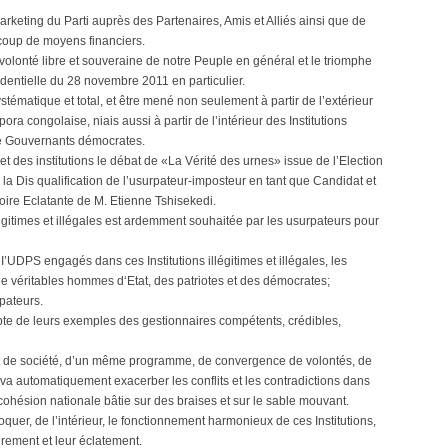
arketing du Parti auprès des Partenaires, Amis et Alliés ainsi que de
ucoup de moyens financiers.
volonté libre et souveraine de notre Peuple en général et le triomphe
identielle du 28 novembre 2011 en particulier.
stématique et total, et être mené non seulement à partir de l’extérieur
ora congolaise, niais aussi à partir de l’intérieur des Institutions
 de Gouvernants démocrates.
des institutions le débat de «La Vérité des urnes» issue de l’Election
la Dis qualification de l’usurpateur-imposteur en tant que Candidat et
toire Eclatante de M. Etienne Tshisekedi.
llégitimes et illégales est ardemment souhaitée par les usurpateurs pour
 I’UDPS engagés dans ces Institutions illégitimes et illégales, les
e véritables hommes d‘Etat, des patriotes et des démocrates;
pateurs.
pte de leurs exemples des gestionnaires compétents, crédibles,
 de société, d’un même programme, de convergence de volontés, de
a automatiquement exacerber les conflits et les contradictions dans
 cohésion nationale bâtie sur des braises et sur le sable mouvant.
loquer, de l’intérieur, le fonctionnement harmonieux de ces Institutions,
ndrement et leur éclatement.