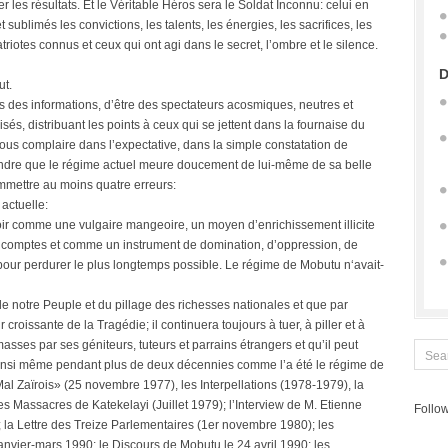
olter les résultats. Et le Véritable Héros sera le Soldat Inconnu: celui en
 sublimés les convictions, les talents, les énergies, les sacrifices, les
triotes connus et ceux qui ont agi dans le secret, l’ombre et le silence.
D
ut.
 des informations, d’être des spectateurs acosmiques, neutres et
isés, distribuant les points à ceux qui se jettent dans la fournaise du
 nous complaire dans l’expectative, dans la simple constatation de
ttendre que le régime actuel meure doucement de lui-même de sa belle
commettre au moins quatre erreurs:
 actuelle:
oir comme une vulgaire mangeoire, un moyen d’enrichissement illicite
des comptes et comme un instrument de domination, d’oppression, de
 pour perdurer le plus longtemps possible. Le régime de Mobutu n‘avait-
de notre Peuple et du pillage des richesses nationales et que par
croissante de la Tragédie; il continuera toujours à tuer, à piller et à
masses par ses géniteurs, tuteurs et parrains étrangers et qu’il peut
 ainsi même pendant plus de deux décennies comme l’a été le régime de
l Zaïrois» (25 novembre 1977), les Interpellations (1978-1979), la
es Massacres de Katekelayi (Juillet 1979); l’Interview de M. Etienne
Follow
; la Lettre des Treize Parlementaires (1er novembre 1980); les
nvier-mars 1990; le Discours de Mobutu le 24 avril 1990; les