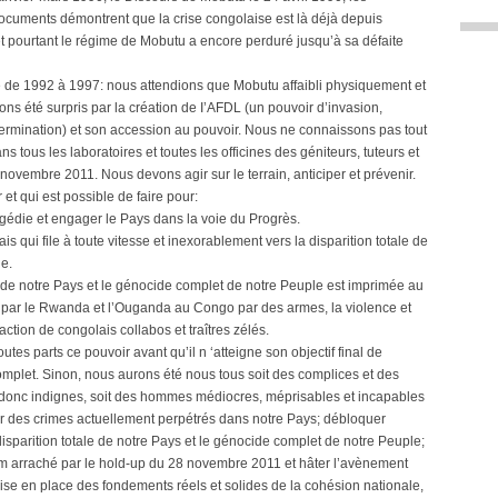
cuments démontrent que la crise congolaise est là déjà depuis
t pourtant le régime de Mobutu a encore perduré jusqu’à sa défaite
se de 1992 à 1997: nous attendions que Mobutu affaibli physiquement et
ns été surpris par la création de I’AFDL (un pouvoir d’invasion,
termination) et son accession au pouvoir. Nous ne connaissons pas tout
 tous les laboratoires et toutes les officines des géniteurs, tuteurs et
ovembre 2011. Nous devons agir sur le terrain, anticiper et prévenir.
 et qui est possible de faire pour:
agédie et engager le Pays dans la voie du Progrès.
lais qui file à toute vitesse et inexorablement vers la disparition totale de
e.
ale de notre Pays et le génocide complet de notre Peuple est imprimée au
 par le Rwanda et l’Ouganda au Congo par des armes, la violence et
action de congolais collabos et traîtres zélés.
toutes parts ce pouvoir avant qu’il n ‘atteigne son objectif final de
complet. Sinon, nous aurons été nous tous soit des complices et des
et donc indignes, soit des hommes médiocres, méprisables et incapables
er des crimes actuellement perpétrés dans notre Pays; débloquer
a disparition totale de notre Pays et le génocide complet de notre Peuple;
erium arraché par le hold-up du 28 novembre 2011 et hâter l’avènement
ise en place des fondements réels et solides de la cohésion nationale,