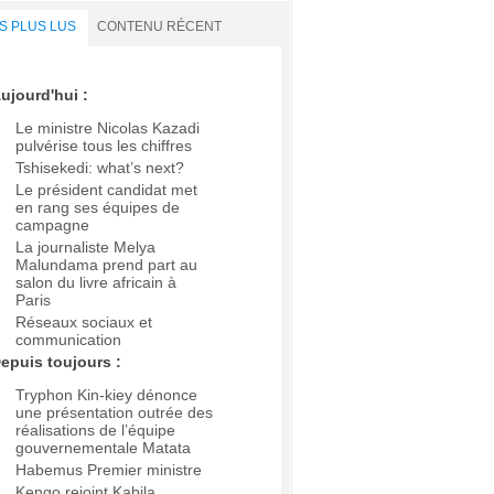
S PLUS LUS
CONTENU RÉCENT
ujourd'hui :
Le ministre Nicolas Kazadi
pulvérise tous les chiffres
Tshisekedi: what’s next?
Le président candidat met
en rang ses équipes de
campagne
La journaliste Melya
Malundama prend part au
salon du livre africain à
Paris
Réseaux sociaux et
communication
epuis toujours :
Tryphon Kin-kiey dénonce
une présentation outrée des
réalisations de l’équipe
gouvernementale Matata
Habemus Premier ministre
Kengo rejoint Kabila