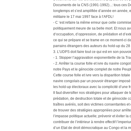
Documents de la CNS (1991-1992)...: tous ces Do
longtemps et s’est amplifiée d’année en année, e
militaire le 17 mai 1997 face à I’AFDL!
- C ‘est refaire la même erreur que celle commi
politiquement meure de sa belle mort. Et nous avo
d‘occupation, d’oppression, de prédation et d’ex
ce qui se prépare et se trame en ce moment-ci dans
parrains étrangers des auteurs du hold-up du 28 n
3. L’UDPS doit faire tout ce qui est en son pouvoir
- 1. Stopper l’aggravation exponentielle de la Tr
- 2. Arrêter la course folle et ivre du navire congo
notre Pays et le génocide complet de notre Peupl
Cette course folle et ivre vers la disparition tot
navire congolais par un pouvoir étranger imposé
les hold-up électoraux avec la complicité d’une fr
Il faut diversifier nos stratégies pour attaquer de 
prédation, de destruction totale et de génocide 
traîtres avérés, soit des victimes consentantes 
de trouver des stratégies appropriées pour arrêt
l’impasse politique actuelle; prévenir et éviter l
contribuer de l’intérieur à rendre effectif l’imp
d’un Etat de droit démocratique au Congo et la m