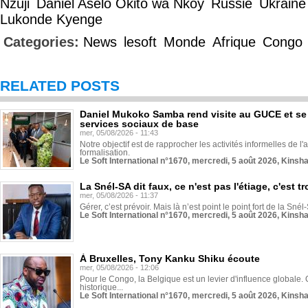
Nzuji
Daniel Aselo Okito wa Nkoy
Russie
Ukraine
Lukonde Kyenge
Categories:
News
lesoft
Monde
Afrique
Congo
RELATED POSTS
Daniel Mukoko Samba rend visite au GUCE et se
services sociaux de base
mer, 05/08/2026 - 11:43
Notre objectif est de rapprocher les activités informelles de l'
formalisation.
Le Soft International n°1670, mercredi, 5 août 2026, Kinsh
La Snél-SA dit faux, ce n'est pas l'étiage, c'est
mer, 05/08/2026 - 11:37
Gérer, c’est prévoir. Mais là n’est point le point fort de la Sn
Le Soft International n°1670, mercredi, 5 août 2026, Kinsh
À Bruxelles, Tony Kanku Shiku écoute
mer, 05/08/2026 - 12:06
Pour le Congo, la Belgique est un levier d'influence globale. O
historique...
Le Soft International n°1670, mercredi, 5 août 2026, Kinsh