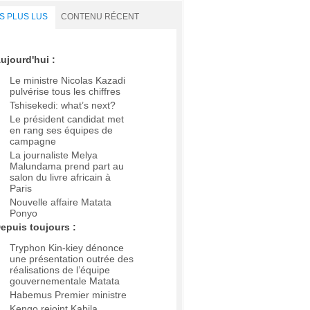
S PLUS LUS
CONTENU RÉCENT
ujourd'hui :
Le ministre Nicolas Kazadi
pulvérise tous les chiffres
Tshisekedi: what’s next?
Le président candidat met
en rang ses équipes de
campagne
La journaliste Melya
Malundama prend part au
salon du livre africain à
Paris
Nouvelle affaire Matata
Ponyo
epuis toujours :
Tryphon Kin-kiey dénonce
une présentation outrée des
réalisations de l’équipe
gouvernementale Matata
Habemus Premier ministre
Kengo rejoint Kabila