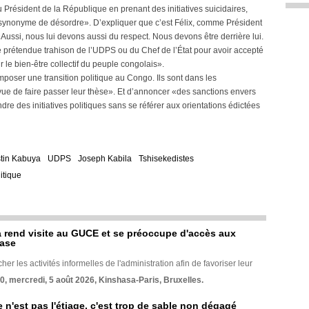
au Président de la République en prenant des initiatives suicidaires,
s synonyme de désordre». D’expliquer que c’est Félix, comme Président
 «Aussi, nous lui devons aussi du respect. Nous devons être derrière lui.
ne prétendue trahison de l’UDPS ou du Chef de l’État pour avoir accepté
our le bien-être collectif du peuple congolais».
imposer une transition politique au Congo. Ils sont dans les
 vue de faire passer leur thèse». Et d’annoncer «des sanctions envers
e des initiatives politiques sans se référer aux orientations édictées
tin Kabuya
UDPS
Joseph Kabila
Tshisekedistes
itique
rend visite au GUCE et se préoccupe d'accès aux
base
her les activités informelles de l'administration afin de favoriser leur
70, mercredi, 5 août 2026, Kinshasa-Paris, Bruxelles.
e n'est pas l'étiage, c'est trop de sable non dégagé