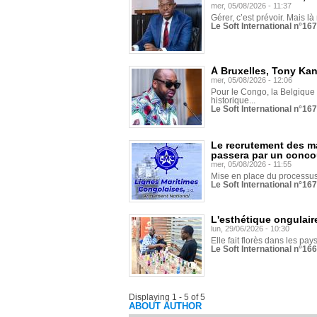
mer, 05/08/2026 - 11:37
Gérer, c’est prévoir. Mais là
Le Soft International n°16
À Bruxelles, Tony Ka
mer, 05/08/2026 - 12:06
Pour le Congo, la Belgique e
historique...
Le Soft International n°16
Le recrutement des m
passera par un conco
mer, 05/08/2026 - 11:55
Mise en place du processus 
Le Soft International n°16
L'esthétique ongulaire
lun, 29/06/2026 - 10:30
Elle fait florès dans les pays
Le Soft International n°166
Displaying 1 - 5 of 5
ABOUT AUTHOR