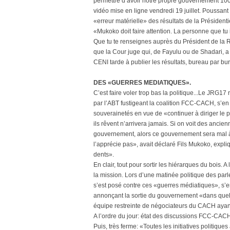
permettre d’avoir notre propre gouvernement 100
vidéo mise en ligne vendredi 19 juillet. Poussant
«erreur matérielle» des résultats de la Présidentiel
«Mukoko doit faire attention. La personne que tu 
Que tu te renseignes auprès du Président de la R
que la Cour juge qui, de Fayulu ou de Shadari, a
CENI tarde à publier les résultats, bureau par bu
DES «GUERRES MEDIATIQUES».
C’est faire voler trop bas la politique...Le JRG17
par l’ABT fustigeant la coalition FCC-CACH, s’e
souverainetés en vue de «continuer à diriger l
ils rêvent n’arrivera jamais. Si on voit des anc
gouvernement, alors ce gouvernement sera mal à 
l’apprécie pas», avait déclaré Fils Mukoko, expl
dents».
En clair, tout pour sortir les hiérarques du bois.
la mission. Lors d’une matinée politique des par
s’est posé contre ces «guerres médiatiques», s’e
annonçant la sortie du gouvernement «dans quelqu
équipe restreinte de négociateurs du CACH ayan
A l’ordre du jour: état des discussions FCC-CAC
Puis, très ferme: «Toutes les initiatives politique