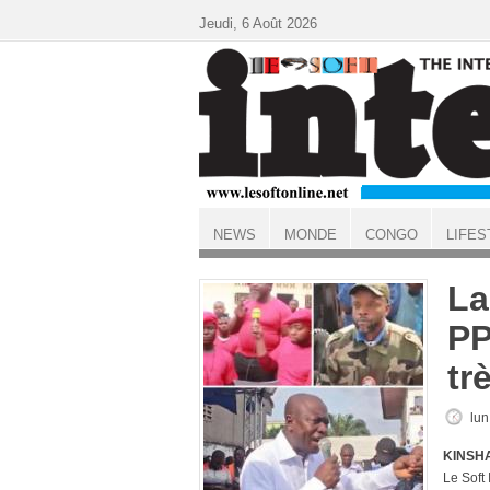
Aller au contenu principal
Jeudi, 6 Août 2026
NEWS
MONDE
CONGO
LIFES
ACCUEIL
La
PP
tr
lun
KINSHA
Le Soft