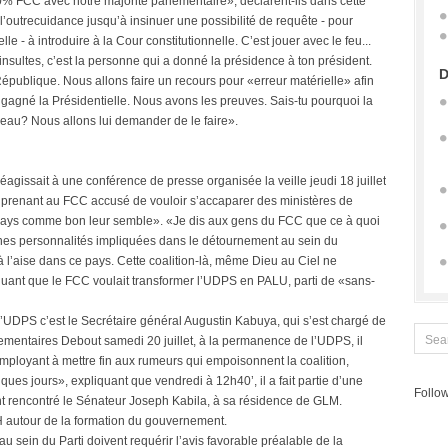
% FCC avec notre majorité parlementaire», déclarent-ils dans cette
 l’outrecuidance jusqu’à insinuer une possibilité de requête - pour
le - à introduire à la Cour constitutionnelle. C’est jouer avec le feu...
insultes, c’est la personne qui a donné la présidence à ton président.
D
épublique. Nous allons faire un recours pour «erreur matérielle» afin
 gagné la Présidentielle. Nous avons les preuves. Sais-tu pourquoi la
reau? Nous allons lui demander de le faire».
 réagissait à une conférence de presse organisée la veille jeudi 18 juillet
n prenant au FCC accusé de vouloir s’accaparer des ministères de
e pays comme bon leur semble». «Je dis aux gens du FCC que ce à quoi
iennes personnalités impliquées dans le détournement au sein du
l’aise dans ce pays. Cette coalition-là, même Dieu au Ciel ne
iquant que le FCC voulait transformer l’UDPS en PALU, parti de «sans-
 A l’UDPS c’est le Secrétaire général Augustin Kabuya, qui s’est chargé de
lementaires Debout samedi 20 juillet, à la permanence de l’UDPS, il
mployant à mettre fin aux rumeurs qui empoisonnent la coalition,
es jours», expliquant que vendredi à 12h40’, il a fait partie d’une
Follow
t rencontré le Sénateur Joseph Kabila, à sa résidence de GLM.
H autour de la formation du gouvernement.
s au sein du Parti doivent requérir l’avis favorable préalable de la