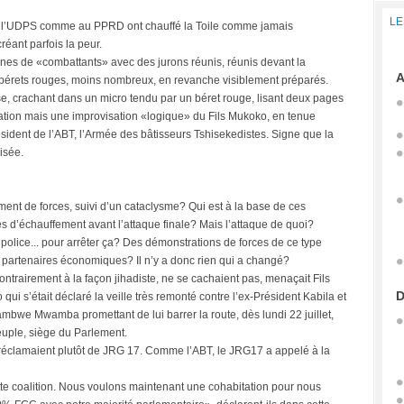
LE
s à l’UDPS comme au PPRD ont chauffé la Toile comme jamais
réant parfois la peur.
aines de «combattants» avec des jurons réunis, réunis devant la
A
bérets rouges, moins nombreux, en revanche visiblement préparés.
e, crachant dans un micro tendu par un béret rouge, lisant deux pages
isation mais une improvisation «logique» du Fils Mukoko, en tenue
résident de l’ABT, l’Armée des bâtisseurs Tshisekedistes. Signe que la
isée.
ement de forces, suivi d’un cataclysme? Qui est à la base de ces
’échauffement avant l’attaque finale? Mais l’attaque de quoi?
 police... pour arrêter ça? Des démonstrations de forces de ce type
s partenaires économiques? Il n’y a donc rien qui a changé?
trairement à la façon jihadiste, ne se cachaient pas, menaçait Fils
D
qui s’était déclaré la veille très remonté contre l’ex-Président Kabila et
mbwe Mwamba promettant de lui barrer la route, dès lundi 22 juillet,
uple, siège du Parlement.
clamaient plutôt de JRG 17. Comme l’ABT, le JRG17 a appelé à la
ette coalition. Nous voulons maintenant une cohabitation pour nous