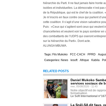
hiérarchie du Parti. Il ne faut jamais faire honte 
isolées et individuelles. La démocratie n’est pa
de la République, qui est le chef de la coalition.
Je m’inscris en faux contre ceux qui parlent d’u
cette coalition. Il s’agit d’une vision salvatrice p
Puis : «Ceux qui s’agitent sont ceux qui veulent 
chancelleries et veulent voir le pays sombrer en
des combattants de l’UDPS qui oseront entreprendr
sur la hiérarchie du Parti». Dont acte.
ALUNGA MBUWA.
Tags:
Fils Mukoko
FCC-CACH
PPRD
Augus
Categories:
News
lesoft
Afrique
Kabila
Pol
RELATED POSTS
Daniel Mukoko Samba 
services sociaux de 
mer, 05/08/2026 - 11:43
Notre objectif est de rapproc
formalisation.
Le Soft International n°16
La Snél-SA dit faux, c