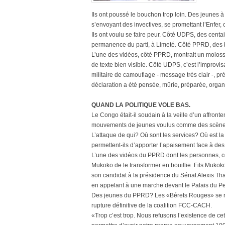
Ils ont poussé le bouchon trop loin. Des jeune
s’envoyant des invectives, se promettant l’Enfer, c
Ils ont voulu se faire peur. Côté UDPS, des cent
permanence du parti, à Limeté. Côté PPRD, des 
L’une des vidéos, côté PPRD, montrait un moloss
de texte bien visible. Côté UDPS, c’est l’improv
militaire de camouflage - message très clair -, p
déclaration a été pensée, mûrie, préparée, organ
QUAND LA POLITIQUE VOLE BAS.
Le Congo était-il soudain à la veille d’un affront
mouvements de jeunes voulus comme des scènes d
L’attaque de qui? Où sont les services? Où est la
permettent-ils d’apporter l’apaisement face à de
L’une des vidéos du PPRD dont les personnes, con
Mukoko de le transformer en bouillie. Fils Mukoko 
son candidat à la présidence du Sénat Alexis Tha
en appelant à une marche devant le Palais du Pe
Des jeunes du PPRD? Les «Bérets Rouges» se ré
rupture définitive de la coalition FCC-CACH.
«Trop c’est trop. Nous refusons l’existence de c