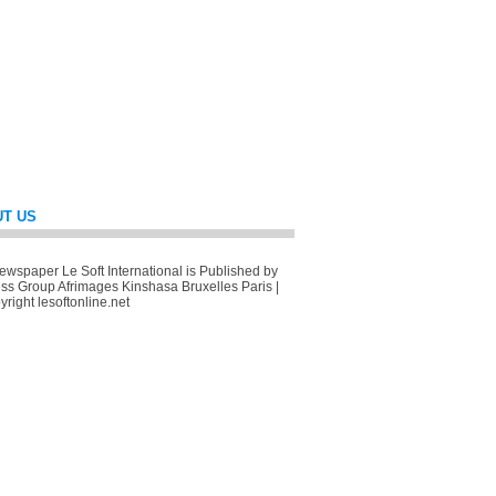
T US
wspaper Le Soft International is Published by
ss Group Afrimages Kinshasa Bruxelles Paris |
right lesoftonline.net