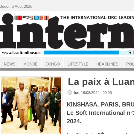
Aller au contenu principal
Jeudi, 6 Août 2026
NEWS
MONDE
CONGO
LIFESTYLE
HEADLINES
POL
ACCUEIL
La paix à Lua
lun, 19/08/2024 - 09:05
KINSHASA, PARIS, BR
Le Soft International 
2024.