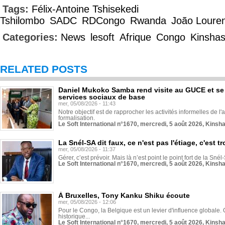
Tags:
Félix-Antoine Tshisekedi
Tshilombo
SADC
RDCongo
Rwanda
João Loure
Categories:
News
lesoft
Afrique
Congo
Kinsha
RELATED POSTS
Daniel Mukoko Samba rend visite au GUCE et se
services sociaux de base
mer, 05/08/2026 - 11:43
Notre objectif est de rapprocher les activités informelles de l'
formalisation.
Le Soft International n°1670, mercredi, 5 août 2026, Kinsh
La Snél-SA dit faux, ce n'est pas l'étiage, c'est
mer, 05/08/2026 - 11:37
Gérer, c’est prévoir. Mais là n’est point le point fort de la Sn
Le Soft International n°1670, mercredi, 5 août 2026, Kinsh
À Bruxelles, Tony Kanku Shiku écoute
mer, 05/08/2026 - 12:06
Pour le Congo, la Belgique est un levier d'influence globale. O
historique...
Le Soft International n°1670, mercredi, 5 août 2026, Kinsh