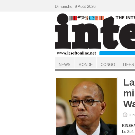
Aller au contenu principal
Dimanche, 9 Août 2026
NEWS
MONDE
CONGO
LIFES
ACCUEIL
La
mi
Wa
lun
KINSHA
Le Soft