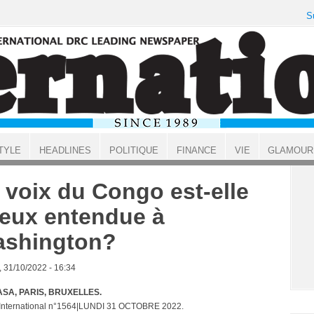
S
TYLE
HEADLINES
POLITIQUE
FINANCE
VIE
GLAMOUR
 voix du Congo est-elle
eux entendue à
shington?
, 31/10/2022 - 16:34
SA, PARIS, BRUXELLES.
 International n°1564|LUNDI 31 OCTOBRE 2022.