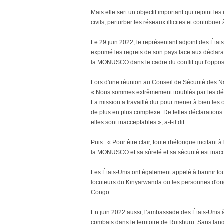
Mais elle sert un objectif important qui rejoint l
civils, perturber les réseaux illicites et contribue
Le 29 juin 2022, le représentant adjoint des Éta
exprimé les regrets de son pays face aux déclara
la MONUSCO dans le cadre du conflit qui l'oppo
Lors d'une réunion au Conseil de Sécurité des Na
« Nous sommes extrêmement troublés par les dé
La mission a travaillé dur pour mener à bien le
de plus en plus complexe. De telles déclarations
elles sont inacceptables », a-t-il dit.
Puis : « Pour être clair, toute rhétorique incitan
la MONUSCO et sa sûreté et sa sécurité est inac
Les États-Unis ont également appelé à bannir tou
locuteurs du Kinyarwanda ou les personnes d'ori
Congo.
En juin 2022 aussi, l’ambassade des États-Unis à
combats dans le territoire de Rutshuru. Sans lan