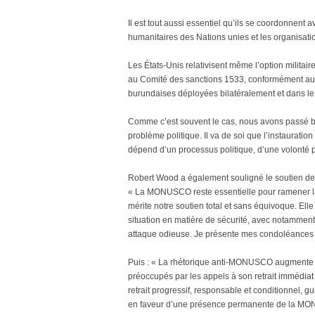
Il est tout aussi essentiel qu’ils se coordonne
humanitaires des Nations unies et les organisatio
Les États-Unis relativisent même l’option militair
au Comité des sanctions 1533, conformément aux r
burundaises déployées bilatéralement et dans le
Comme c’est souvent le cas, nous avons passé be
problème politique. Il va de soi que l’instauratio
dépend d’un processus politique, d’une volonté poli
Robert Wood a également souligné le soutien de
« La MONUSCO reste essentielle pour ramener la p
mérite notre soutien total et sans équivoque. Elle
situation en matière de sécurité, avec notamment
attaque odieuse. Je présente mes condoléances à 
Puis : « La rhétorique anti-MONUSCO augmente 
préoccupés par les appels à son retrait immédia
retrait progressif, responsable et conditionnel, g
en faveur d’une présence permanente de la 