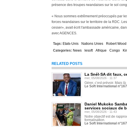
présence des troupes rwandaises sur le sol cong
« Nous sommes extrêmement préoccupés par les r
forces rwandaises sur le territoire de la RDC. L
cesser», avait écrit l'ambassade américaine, dans
avec AGENCES.
Tags:
Etats-Unis
Nations Unies
Robert Wood
Categories:
News
lesoft
Afrique
Congo
Ki
RELATED POSTS
La Snél-SA dit faux, c
mer, 05/08/2026 - 11:37
Gérer, c’est prévoir. Mais là
Le Soft International n°16
Daniel Mukoko Samba 
services sociaux de 
mer, 05/08/2026 - 11:43
Notre objectif est de rapproc
formalisation.
Le Soft International n°16