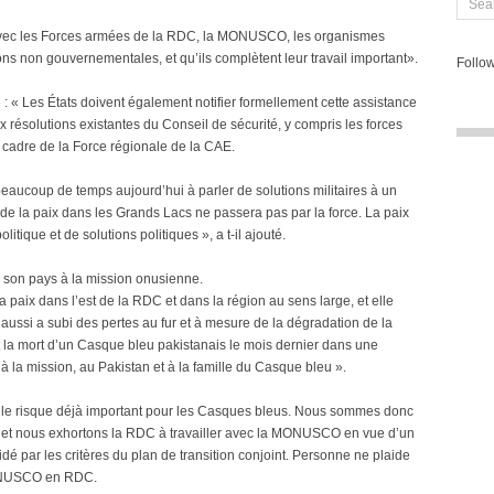
nt avec les Forces armées de la RDC, la MONUSCO, les organismes
ns non gouvernementales, et qu’ils complètent leur travail important».
Follow
e : « Les États doivent également notifier formellement cette assistance
ésolutions existantes du Conseil de sécurité, y compris les forces
 cadre de la Force régionale de la CAE.
aucoup de temps aujourd’hui à parler de solutions militaires à un
n de la paix dans les Grands Lacs ne passera pas par la force. La paix
tique et de solutions politiques », a t-il ajouté.
 son pays à la mission onusienne.
aix dans l’est de la RDC et dans la région au sens large, et elle
 aussi a subi des pertes au fur et à mesure de la dégradation de la
 la mort d’un Casque bleu pakistanais le mois dernier dans une
la mission, au Pakistan et à la famille du Casque bleu ».
le risque déjà important pour les Casques bleus. Nous sommes donc
t et nous exhortons la RDC à travailler avec la MONUSCO en vue d’un
uidé par les critères du plan de transition conjoint. Personne ne plaide
MONUSCO en RDC.