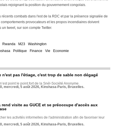
olais rejoignant la position du gouvernement congolais.
écents combats dans l'est de la RDC et par la présence signalée de
es comportements provocateurs et les propos incendiaires doivent
 un tweet, sur son compte Twitter.
Rwanda
M23
Washington
nshasa
Politique
Finance
Vie
Economie
e n'est pas l'étiage, c'est trop de sable non dégagé
 n’est point le point fort de la Snél-Société Anonyme.
70, mercredi, 5 août 2026, Kinshasa-Paris, Bruxelles.
rend visite au GUCE et se préoccupe d'accès aux
base
her les activités informelles de l'administration afin de favoriser leur
70, mercredi, 5 août 2026, Kinshasa-Paris, Bruxelles.