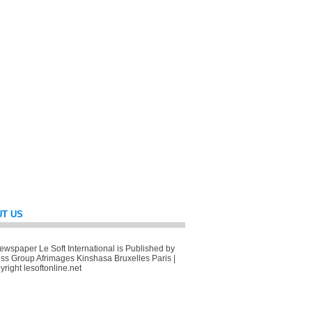
T US
wspaper Le Soft International is Published by
ss Group Afrimages Kinshasa Bruxelles Paris |
right lesoftonline.net