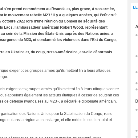
LE
 qui s'en prend nommément au Rwanda et, plus grave, à son armée,
nt le mouvement rebelle M23 ! Il y a quelques années, qui l'eût cru?
6 octobre 2022 lors d'une réunion du Conseil de sécurité des
A
ds Lacs, l’ambassadeur américain Robert Wood, représentant
es au sein de la Mission des États-Unis auprès des Nations unies, a
ésurgence du M23, et condamné les violences dans l’Est du Congo,
rre en Ukraine et, du coup, russo-américaine, est-elle désormais
que exigent des groupes armés qu’ils mettent fin à leurs attaques
ongo.
nis exigent des groupes armés qu’ils mettent fin à leurs attaques contre
Nous appelons également les acteurs étatiques à cesser de soutenir ces
D
es de défense rwandaises au M23», a déclaré le diplomate américain.
ganisation des Nations-Unies pour la Stabilisation du Congo, reste
go et dans la région au sens large, et elle mérite le soutien total et