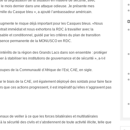
de la dégradation de la situation en matière de sécurité, avec
 le mois dernier dans une attaque odieuse. Je présente mes
amille du Casque bleu », a ajouté l’ambassadeur américain.
D
 augmente le risque déjà important pour les Casques bleus. «Nous
rait immédiat et nous exhortons la RDC à travailler avec la
le et conditionnel, guidé par les critères du plan de transition
 présence permanente de la MONUSCO en RDC.
les intérêts de la région des Grands Lacs dans son ensemble : protéger
buer à stabiliser les institutions de gouvernance et de sécurité », a-t-il
troupes de la Communauté d’Afrique de l’Est, CAE, en sigle.
ar le biais de la CAE, ont également déployé des soldats pour faire face
ors que ces actions progressent, il est impératif qu’elles n’aggravent pas
aux de veiller à ce que les forces bilatérales et multilatérales
la sécurité des civils et s’abstiennent de toute activité illicite, telle que