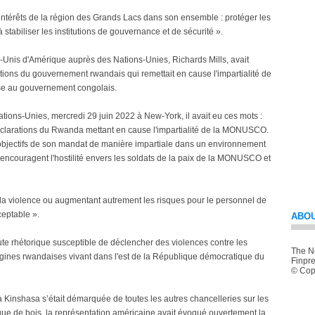
es intérêts de la région des Grands Lacs dans son ensemble : protéger les
r à stabiliser les institutions de gouvernance et de sécurité ».
ts-Unis d'Amérique auprès des Nations-Unies, Richards Mills, avait
tions du gouvernement rwandais qui remettait en cause l'impartialité de
se au gouvernement congolais.
tions-Unies, mercredi 29 juin 2022 à New-York, il avait eu ces mots :
clarations du Rwanda mettant en cause l'impartialité de la MONUSCO.
s objectifs de son mandat de manière impartiale dans un environnement
 encouragent l'hostilité envers les soldats de la paix de la MONUSCO et
t à la violence ou augmentant autrement les risques pour le personnel de
ceptable ».
ABOU
te rhétorique susceptible de déclencher des violences contre les
The Ne
gines rwandaises vivant dans l'est de la République démocratique du
Finpre
© Copy
 Kinshasa s’était démarquée de toutes les autres chancelleries sur les
gue de bois, la représentation américaine avait évoqué ouvertement la