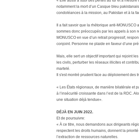
« Elle aussi a subi des pertes au fur et à mesure 
notamment la mort d’un Casque bleu pakistanais
condoléances à la mission, au Pakistan et à la f
Il a fait savoir que la rhétorique anti-MONUSCO
sommes donc préoccupés par les appels à son ret
MONUSCO en vue d’un retrait progressif, responsab
conjoint. Personne ne plaide en faveur d’une
Mais, elle sert un objectif important qui rejoint 
les civils, perturber les réseaux illicites et contri
martelé.
Il s'est montré prudent face au déploiement des 
« Les États régionaux, de manière bilatérale et p
à l’insécurité croissante dans l’est de la RDC. Al
une situation déjà tendue».
DÉJÀ EN JUIN 2022.
Et de poursuivre:
« À ce titre, nous demandons aux dirigeants région
respectent les droits humains, donnent la priorité à 
l’extraction de ressources naturelles.