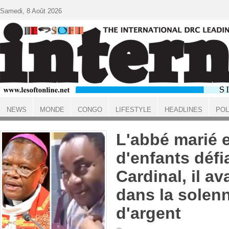
Aller au contenu principal
Samedi, 8 Août 2026
NEWS
MONDE
CONGO
LIFESTYLE
HEADLINES
POL
ACCUEIL
L'abbé marié e
d'enfants défia
Cardinal, il av
dans la solenn
d'argent