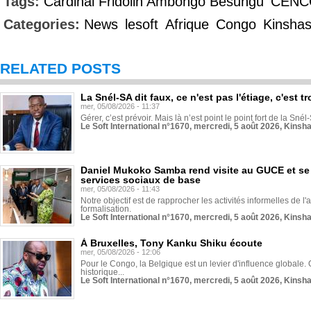
Tags:
Cardinal Fridolin Ambongo Besungu
CENC
Categories:
News
lesoft
Afrique
Congo
Kinsha
RELATED POSTS
La Snél-SA dit faux, ce n'est pas l'étiage, c'est
mer, 05/08/2026 - 11:37
Gérer, c’est prévoir. Mais là n’est point le point fort de la Sn
Le Soft International n°1670, mercredi, 5 août 2026, Kinsh
Daniel Mukoko Samba rend visite au GUCE et se
services sociaux de base
mer, 05/08/2026 - 11:43
Notre objectif est de rapprocher les activités informelles de l'
formalisation.
Le Soft International n°1670, mercredi, 5 août 2026, Kinsh
À Bruxelles, Tony Kanku Shiku écoute
mer, 05/08/2026 - 12:06
Pour le Congo, la Belgique est un levier d'influence globale. O
historique...
Le Soft International n°1670, mercredi, 5 août 2026, Kinsh