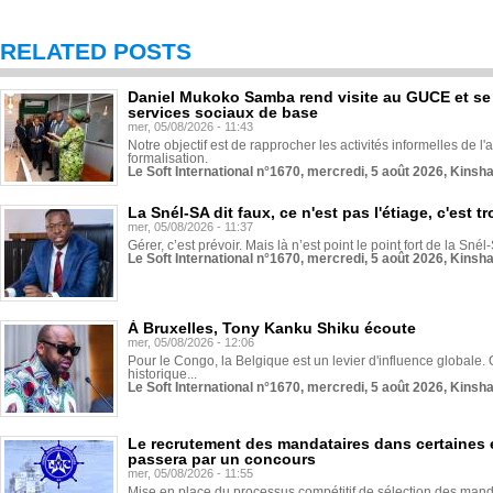
RELATED POSTS
Daniel Mukoko Samba rend visite au GUCE et se
services sociaux de base
mer, 05/08/2026 - 11:43
Notre objectif est de rapprocher les activités informelles de l'
formalisation.
Le Soft International n°1670, mercredi, 5 août 2026, Kinsh
La Snél-SA dit faux, ce n'est pas l'étiage, c'est
mer, 05/08/2026 - 11:37
Gérer, c’est prévoir. Mais là n’est point le point fort de la Sn
Le Soft International n°1670, mercredi, 5 août 2026, Kinsh
À Bruxelles, Tony Kanku Shiku écoute
mer, 05/08/2026 - 12:06
Pour le Congo, la Belgique est un levier d'influence globale. O
historique...
Le Soft International n°1670, mercredi, 5 août 2026, Kinsh
Le recrutement des mandataires dans certaines 
passera par un concours
mer, 05/08/2026 - 11:55
Mise en place du processus compétitif de sélection des manda