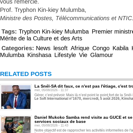
vous remercie.
Prof. Tryphon Kin-kiey Mulumba,
Ministre des Postes, Télécommunications et NTIC
Tags:
Tryphon Kin-kiey Mulumba
Premier ministr
Mérite de la Culture et des Arts
Categories:
News
lesoft
Afrique
Congo
Kabila
Mulumba
Kinshasa
Lifestyle
Vie
Glamour
RELATED POSTS
La Snél-SA dit faux, ce n'est pas l'étiage, c'est
mer, 05/08/2026 - 11:37
Gérer, c’est prévoir. Mais là n’est point le point fort de la Sn
Le Soft International n°1670, mercredi, 5 août 2026, Kinsh
Daniel Mukoko Samba rend visite au GUCE et se
services sociaux de base
mer, 05/08/2026 - 11:43
Notre objectif est de rapprocher les activités informelles de l'