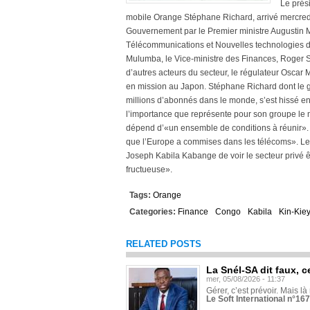
Le prés
mobile Orange Stéphane Richard, arrivé mercredi 1
Gouvernement par le Premier ministre Augustin M
Télécommunications et Nouvelles technologies de 
Mulumba, le Vice-ministre des Finances, Roger S
d’autres acteurs du secteur, le régulateur Osca
en mission au Japon. Stéphane Richard dont le 
millions d’abonnés dans le monde, s’est hissé e
l’importance que représente pour son groupe le 
dépend d’«un ensemble de conditions à réunir». 
que l’Europe a commises dans les télécoms». Le P
Joseph Kabila Kabange de voir le secteur privé ê
fructueuse».
Tags:
Orange
Categories:
Finance
Congo
Kabila
Kin-Kie
RELATED POSTS
La Snél-SA dit faux, c
mer, 05/08/2026 - 11:37
Gérer, c’est prévoir. Mais là
Le Soft International n°16