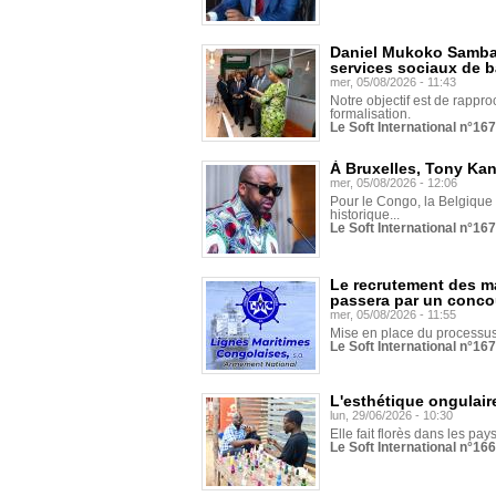
Daniel Mukoko Samba 
services sociaux de 
mer, 05/08/2026 - 11:43
Notre objectif est de rapproc
formalisation.
Le Soft International n°16
À Bruxelles, Tony Ka
mer, 05/08/2026 - 12:06
Pour le Congo, la Belgique e
historique...
Le Soft International n°16
Le recrutement des m
passera par un conco
mer, 05/08/2026 - 11:55
Mise en place du processus 
Le Soft International n°16
L'esthétique ongulaire
lun, 29/06/2026 - 10:30
Elle fait florès dans les pays
Le Soft International n°166