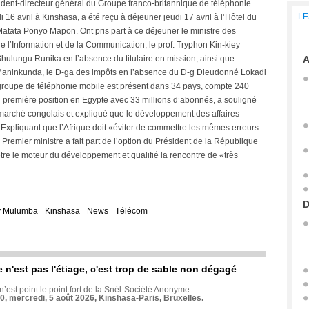
ident-directeur général du Groupe franco-britannique de téléphonie
LE
6 avril à Kinshasa, a été reçu à déjeuner jeudi 17 avril à l’Hôtel du
atata Ponyo Mapon. Ont pris part à ce déjeuner le ministre des
l’Information et de la Communication, le prof. Tryphon Kin-kiey
hulungu Runika en l’absence du titulaire en mission, ainsi que
A
r Maninkunda, le D-ga des impôts en l’absence du D-g Dieudonné Lokadi
groupe de téléphonie mobile est présent dans 34 pays, compte 240
n première position en Egypte avec 33 millions d’abonnés, a souligné
marché congolais et expliqué que le développement des affaires
Expliquant que l’Afrique doit «éviter de commettre les mêmes erreurs
remier ministre a fait part de l’option du Président de la République
tre le moteur du développement et qualifié la rencontre de «très
D
y Mulumba
Kinshasa
News
Télécom
e n'est pas l'étiage, c'est trop de sable non dégagé
 n’est point le point fort de la Snél-Société Anonyme.
70, mercredi, 5 août 2026, Kinshasa-Paris, Bruxelles.