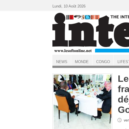
Aller au contenu principal
Lundi, 10 Août 2026
NEWS
MONDE
CONGO
LIFES
ACCUEIL
Le
fr
dé
Go
ven