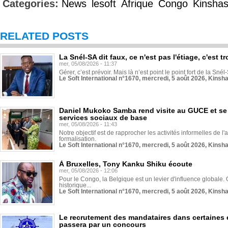
Categories:
News
lesoft
Afrique
Congo
Kinsha
RELATED POSTS
La Snél-SA dit faux, ce n'est pas l'étiage, c'est
mer, 05/08/2026 - 11:37
Gérer, c’est prévoir. Mais là n’est point le point fort de la Sn
Le Soft International n°1670, mercredi, 5 août 2026, Kinsh
Daniel Mukoko Samba rend visite au GUCE et se
services sociaux de base
mer, 05/08/2026 - 11:43
Notre objectif est de rapprocher les activités informelles de l'
formalisation.
Le Soft International n°1670, mercredi, 5 août 2026, Kinsh
À Bruxelles, Tony Kanku Shiku écoute
mer, 05/08/2026 - 12:06
Pour le Congo, la Belgique est un levier d'influence globale. O
historique...
Le Soft International n°1670, mercredi, 5 août 2026, Kinsh
Le recrutement des mandataires dans certaines 
passera par un concours