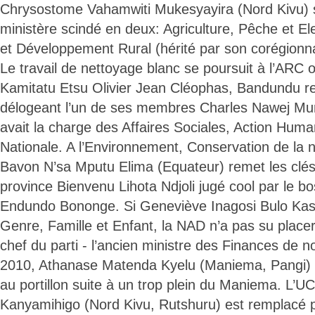
Chrysostome Vahamwiti Mukesyayira (Nord Kivu) s’
ministère scindé en deux: Agriculture, Pêche et
et Développement Rural (hérité par son corégionna
Le travail de nettoyage blanc se poursuit à l’ARC o
Kamitatu Etsu Olivier Jean Cléophas, Bandundu re
délogeant l’un de ses membres Charles Nawej Mu
avait la charge des Affaires Sociales, Action Humani
Nationale. A l’Environnement, Conservation de la n
Bavon N’sa Mputu Elima (Equateur) remet les clés à
province Bienvenu Lihota Ndjoli jugé cool par le 
Endundo Bononge. Si Geneviève Inagosi Bulo Kaso
Genre, Famille et Enfant, la NAD n’a pas su place
chef du parti - l’ancien ministre des Finances de 
2010, Athanase Matenda Kyelu (Maniema, Pangi) -
au portillon suite à un trop plein du Maniema. L’
Kanyamihigo (Nord Kivu, Rutshuru) est remplacé p