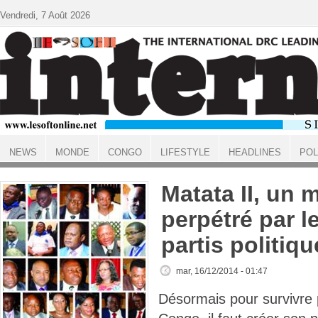
Aller au contenu principal
Vendredi, 7 Août 2026
NEWS
MONDE
CONGO
LIFESTYLE
HEADLINES
POL
ACCUEIL
Matata II, un 
perpétré par l
partis politiq
mar, 16/12/2014 - 01:47
Désormais pour survivre 