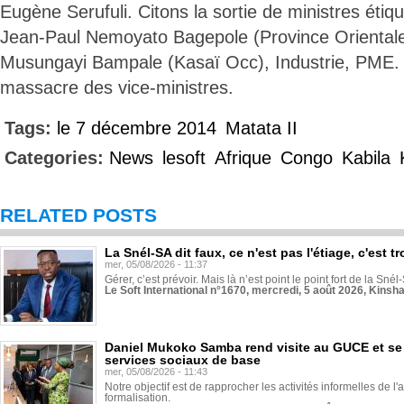
Eugène Serufuli. Citons la sortie de ministres éti
Jean-Paul Nemoyato Bagepole (Province Orienta
Musungayi Bampale (Kasaï Occ), Industrie, PME.
massacre des vice-ministres.
Tags:
le 7 décembre 2014
Matata II
Categories:
News
lesoft
Afrique
Congo
Kabila
RELATED POSTS
La Snél-SA dit faux, ce n'est pas l'étiage, c'est
mer, 05/08/2026 - 11:37
Gérer, c’est prévoir. Mais là n’est point le point fort de la Sn
Le Soft International n°1670, mercredi, 5 août 2026, Kinsh
Daniel Mukoko Samba rend visite au GUCE et se
services sociaux de base
mer, 05/08/2026 - 11:43
Notre objectif est de rapprocher les activités informelles de l'
formalisation.