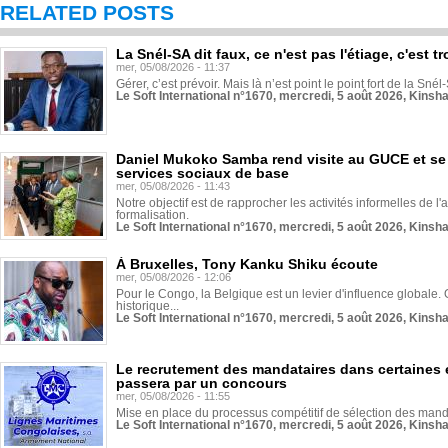
RELATED POSTS
La Snél-SA dit faux, ce n'est pas l'étiage, c'est
mer, 05/08/2026 - 11:37
Gérer, c’est prévoir. Mais là n’est point le point fort de la Sn
Le Soft International n°1670, mercredi, 5 août 2026, Kinsh
Daniel Mukoko Samba rend visite au GUCE et se
services sociaux de base
mer, 05/08/2026 - 11:43
Notre objectif est de rapprocher les activités informelles de l'
formalisation.
Le Soft International n°1670, mercredi, 5 août 2026, Kinsh
À Bruxelles, Tony Kanku Shiku écoute
mer, 05/08/2026 - 12:06
Pour le Congo, la Belgique est un levier d'influence globale. O
historique...
Le Soft International n°1670, mercredi, 5 août 2026, Kinsh
Le recrutement des mandataires dans certaines 
passera par un concours
mer, 05/08/2026 - 11:55
Mise en place du processus compétitif de sélection des manda
Le Soft International n°1670, mercredi, 5 août 2026, Kinsh