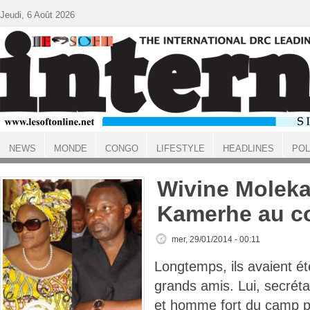
Aller au contenu principal
Jeudi, 6 Août 2026
NEWS
MONDE
CONGO
LIFESTYLE
HEADLINES
POL
ACCUEIL
Wivine Moleka 
Kamerhe au co
mer, 29/01/2014 - 00:11
Longtemps, ils avaient ét
grands amis. Lui, secrét
et homme fort du camp pré