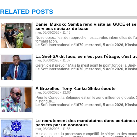
RELATED POSTS
Daniel Mukoko Samba rend visite au GUCE et se
services sociaux de base
mer, 05/08/2026 - 11:43
Notre objectif est de rapprocher les activités informelles de l'
formalisation.
Le Soft International n°1670, mercredi, 5 août 2026, Kinsh
La Snél-SA dit faux, ce n'est pas l'étiage, c'est
mer, 05/08/2026 - 11:37
Gérer, c’est prévoir. Mais là n’est point le point fort de la Sn
Le Soft International n°1670, mercredi, 5 août 2026, Kinsh
À Bruxelles, Tony Kanku Shiku écoute
mer, 05/08/2026 - 12:06
Pour le Congo, la Belgique est un levier d'influence globale. O
historique...
Le Soft International n°1670, mercredi, 5 août 2026, Kinsh
Le recrutement des mandataires dans certaines 
passera par un concours
mer, 05/08/2026 - 11:55
Mise en place du processus compétitif de sélection des manda