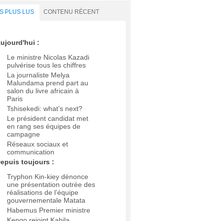
S PLUS LUS
CONTENU RÉCENT
ujourd'hui :
Le ministre Nicolas Kazadi
pulvérise tous les chiffres
La journaliste Melya
Malundama prend part au
salon du livre africain à
Paris
Tshisekedi: what’s next?
Le président candidat met
en rang ses équipes de
campagne
Réseaux sociaux et
communication
epuis toujours :
Tryphon Kin-kiey dénonce
une présentation outrée des
réalisations de l’équipe
gouvernementale Matata
Habemus Premier ministre
Kengo rejoint Kabila