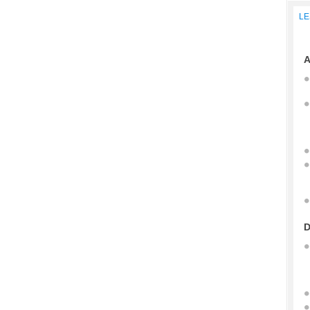
LE
A
D