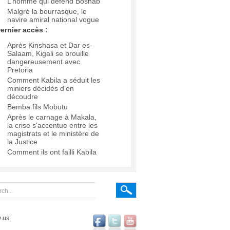
L’homme qui défend Boshab
Malgré la bourrasque, le
navire amiral national vogue
ernier accès :
Après Kinshasa et Dar es-
Salaam, Kigali se brouille
dangereusement avec
Pretoria
Comment Kabila a séduit les
miniers décidés d’en
découdre
Bemba fils Mobutu
Après le carnage à Makala,
la crise s'accentue entre les
magistrats et le ministère de
la Justice
Comment ils ont failli Kabila
 us: