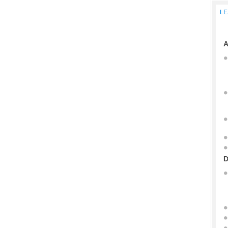
LE
A
D