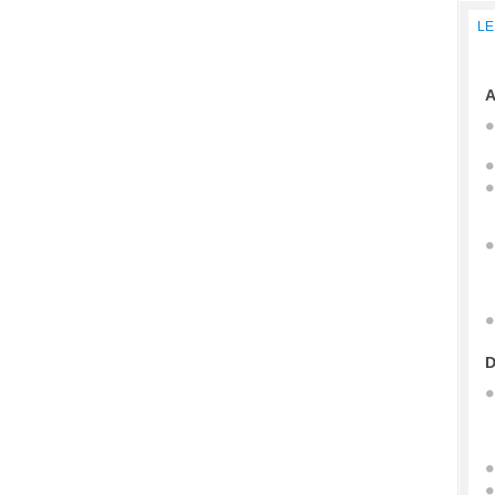
LE
A
D