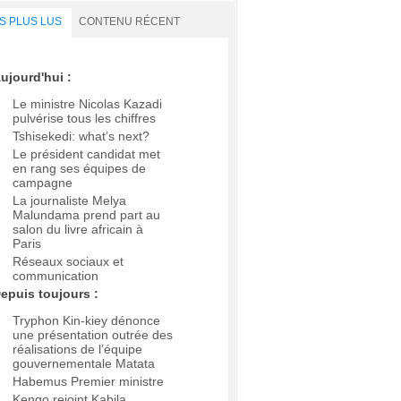
S PLUS LUS
CONTENU RÉCENT
ujourd'hui :
Le ministre Nicolas Kazadi
pulvérise tous les chiffres
Tshisekedi: what’s next?
Le président candidat met
en rang ses équipes de
campagne
La journaliste Melya
Malundama prend part au
salon du livre africain à
Paris
Réseaux sociaux et
communication
epuis toujours :
Tryphon Kin-kiey dénonce
une présentation outrée des
réalisations de l’équipe
gouvernementale Matata
Habemus Premier ministre
Kengo rejoint Kabila