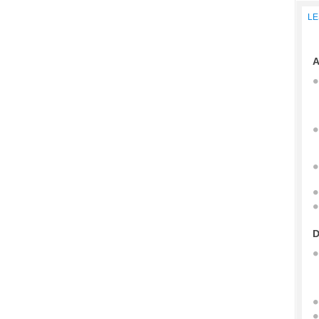
LE
A
D