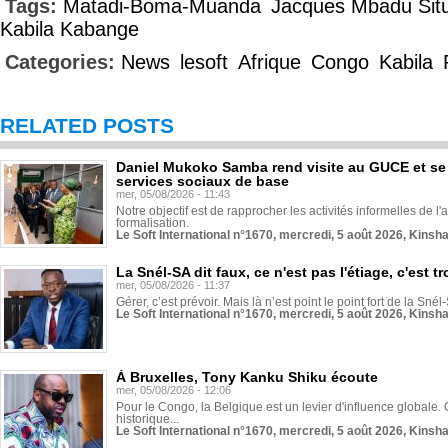
Tags:
Matadi-Boma-Muanda
Jacques Mbadu Sit
Kabila Kabange
Categories:
News
lesoft
Afrique
Congo
Kabila
RELATED POSTS
Daniel Mukoko Samba rend visite au GUCE et se
services sociaux de base
mer, 05/08/2026 - 11:43
Notre objectif est de rapprocher les activités informelles de l'
formalisation.
Le Soft International n°1670, mercredi, 5 août 2026, Kinsh
La Snél-SA dit faux, ce n'est pas l'étiage, c'est
mer, 05/08/2026 - 11:37
Gérer, c’est prévoir. Mais là n’est point le point fort de la Sn
Le Soft International n°1670, mercredi, 5 août 2026, Kinsh
À Bruxelles, Tony Kanku Shiku écoute
mer, 05/08/2026 - 12:06
Pour le Congo, la Belgique est un levier d'influence globale. O
historique...
Le Soft International n°1670, mercredi, 5 août 2026, Kinsh