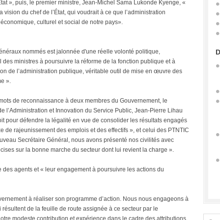
'État », puis, le premier ministre, Jean-Michel Sama Lukonde Kyenge, «
a vision du chef de l’État, qui voudrait à ce que l’administration
économique, culturel et social de notre pays».
 Généraux nommés est jalonnée d'une réelle volonté politique,
D
des ministres à poursuivre la réforme de la fonction publique et à
on de l’administration publique, véritable outil de mise en œuvre des
e ».
 mots de reconnaissance à deux membres du Gouvernement, le
e l’Administration et Innovation du Service Public, Jean-Pierre Lihau
it pour défendre la légalité en vue de consolider les résultats engagés
 de rajeunissement des emplois et des effectifs », et celui des PTNTIC
ouveau Secrétaire Général, nous avons présenté nos civilités avec
ises sur la bonne marche du secteur dont lui revient la charge ».
ue des agents et « leur engagement à poursuivre les actions du
ouvernement à réaliser son programme d’action. Nous nous engageons à
 résultent de la feuille de route assignée à ce secteur par le
tre modeste contribution et expérience dans le cadre des attributions