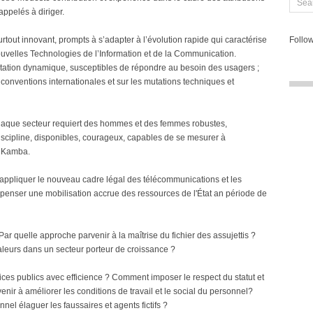
ppelés à diriger.
rtout innovant, prompts à s’adapter à l’évolution rapide qui caractérise
Follow
uvelles Technologies de l’Information et de la Communication.
tation dynamique, susceptibles de répondre au besoin des usagers ;
 conventions internationales et sur les mutations techniques et
chaque secteur requiert des hommes et des femmes robustes,
discipline, disponibles, courageux, capables de se mesurer à
n Kamba.
 appliquer le nouveau cadre légal des télécommunications et les
nser une mobilisation accrue des ressources de l'État an période de
r quelle approche parvenir à la maîtrise du fichier des assujettis ?
i-valeurs dans un secteur porteur de croissance ?
ces publics avec efficience ? Comment imposer le respect du statut et
venir à améliorer les conditions de travail et le social du personnel?
onnel élaguer les faussaires et agents fictifs ?