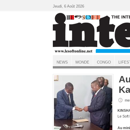
Aller au contenu principal
Jeudi, 6 Août 2026
NEWS
MONDE
CONGO
LIFES
ACCUEIL
Au
Ka
mer
KINSHA
Le Soft
Au mini