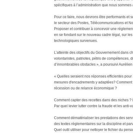
spécifiques à l’administration que nous sommes a
Pour ce faire, nous devrons être performants et su
le secteur des Postes, Télécommunications et No
Proposer et contribuer à concevoir une réglemen
en se fondant sur le nouveau cadre légal, sur les
technologiques survenues.
L’atteinte des objectifs du Gouvernement dans 
volontaristes, patriotes, pétris de compétences, 
d’innombrables obstacles », a poursuivi Aurélie
« Quelles seraient nos réponses efficientes pour
mesures d'encadrements y adaptées? Comment pe
récession ou de relance économique ?
Comment capter des recettes dans des niches ? Pa
Par quel levier lutter contre la fraude et les ant
Comment dématérialiser les prestations des servi
des textes réglementaires sur la discipline et par
Quel outil utiliser pour nettoyer le fichier du pers