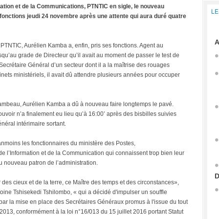
mation et de la Communications, PTNTIC en sigle, le nouveau
LE
fonctions jeudi 24 novembre après une attente qui aura duré quatre
A
PTNTIC, Aurélien Kamba a, enfin, pris ses fonctions. Agent au
qu’au grade de Directeur qu’il avait au moment de passer le test de
 Secrétaire Général d’un secteur dont il a la maîtrise des rouages
inets ministériels, il avait dû attendre plusieurs années pour occuper
lambeau, Aurélien Kamba a dû à nouveau faire longtemps le pavé.
voir n’a finalement eu lieu qu’à 16:00’ après des bisbilles suivies
néral intérimaire sortant.
moins les fonctionnaires du ministère des Postes,
 l’Information et de la Communication qui connaissent trop bien leur
u nouveau patron de l’administration.
D
es cieux et de la terre, ce Maître des temps et des circonstances»,
oine Tshisekedi Tshilombo, « qui a décidé d'impulser un souffle
par la mise en place des Secrétaires Généraux promus à l'issue du tout
013, conformément à la loi n°16/013 du 15 juillet 2016 portant Statut