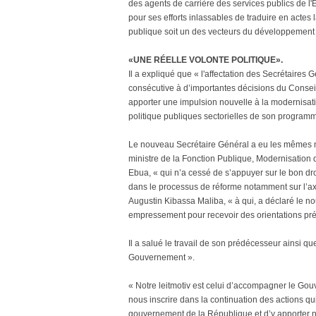
des agents de carrière des services publics de l
pour ses efforts inlassables de traduire en actes l
publique soit un des vecteurs du développement 
«UNE RÉELLE VOLONTE POLITIQUE».
Il a expliqué que « l'affectation des Secrétaires
consécutive à d’importantes décisions du Conseil 
apporter une impulsion nouvelle à la modernisati
politique publiques sectorielles de son programm
Le nouveau Secrétaire Général a eu les mêmes
ministre de la Fonction Publique, Modernisation d
Ebua, « qui n’a cessé de s’appuyer sur le bon dro
dans le processus de réforme notamment sur l’axe
Augustin Kibassa Maliba, « à qui, a déclaré le n
empressement pour recevoir des orientations préc
Il a salué le travail de son prédécesseur ainsi q
Gouvernement ».
« Notre leitmotiv est celui d’accompagner le G
nous inscrire dans la continuation des actions qui
gouvernement de la République et d’y apporter no