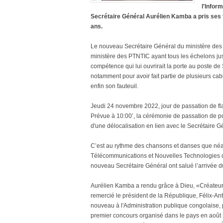
l'Infor
Secrétaire Général Aurélien Kamba a pris ses 
ans.
Le nouveau Secrétaire Général du ministère des 
ministère des PTNTIC ayant tous les échelons jus
compétence qui lui ouvrirait la porte au poste de
notamment pour avoir fait partie de plusieurs cab
enfin son fauteuil.
Jeudi 24 novembre 2022, jour de passation de f
Prévue à 10:00’, la cérémonie de passation de pou
d'une délocalisation en lien avec le Secrétaire Gé
C’est au rythme des chansons et danses que néan
Télécommunications et Nouvelles Technologies de
nouveau Secrétaire Général ont salué l’arrivée d
Aurélien Kamba a rendu grâce à Dieu, «Créateur d
remercié le président de la République, Félix-Ant
nouveau à l'Administration publique congolaise, 
premier concours organisé dans le pays en août 2