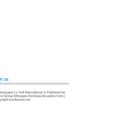
T US
wspaper Le Soft International is Published by
ss Group Afrimages Kinshasa Bruxelles Paris |
right lesoftonline.net