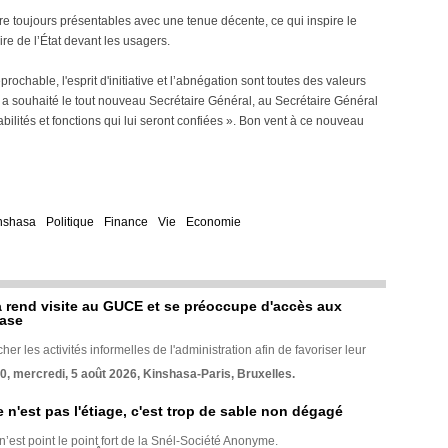
re toujours présentables avec une tenue décente, ce qui inspire le
ire de l’État devant les usagers.
éprochable, l'esprit d'initiative et l’abnégation sont toutes des valeurs
, a souhaité le tout nouveau Secrétaire Général, au Secrétaire Général
bilités et fonctions qui lui seront confiées ». Bon vent à ce nouveau
nshasa
Politique
Finance
Vie
Economie
rend visite au GUCE et se préoccupe d'accès aux
base
her les activités informelles de l'administration afin de favoriser leur
70, mercredi, 5 août 2026, Kinshasa-Paris, Bruxelles.
e n'est pas l'étiage, c'est trop de sable non dégagé
 n’est point le point fort de la Snél-Société Anonyme.