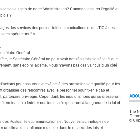
s castes au sein de notre Administration? Comment assurer l'égalité et
plois ?
tages des services des postes, télécommunications et des TIC à des
és des opérateurs ? »
.
ecrétaire Général.
aîne, le Secrétaire Général ne peut avoir des résultats significatifs que
èrement, sans ego ni laxisme. Nous n’avons pas des vaincus d’un côté
 d’actions pour assurer avec vélocité des prestations de qualité pour les
t organiser des rencontres avec le personnel pour fixer le cap et
ABOU
l, partenaire privilégié. Cependant, les moutons noirs qui se dresseront
détermination à fédérer nos forces, s’exposeront à la rigueur de la loi et
The Ne
Finpre
© Copy
re des Postes, Télécommunications et Nouvelles technologies de
er un climat de confiance mutuelle dans le respect des lois et