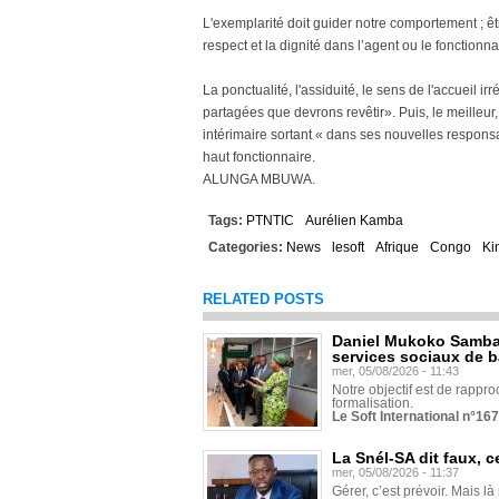
L'exemplarité doit guider notre comportement ; êt
respect et la dignité dans l’agent ou le fonctionna
La ponctualité, l'assiduité, le sens de l'accueil irr
partagées que devrons revêtir». Puis, le meilleur
intérimaire sortant « dans ses nouvelles responsa
haut fonctionnaire.
ALUNGA MBUWA.
Tags:
PTNTIC
Aurélien Kamba
Categories:
News
lesoft
Afrique
Congo
Ki
RELATED POSTS
Daniel Mukoko Samba 
services sociaux de 
mer, 05/08/2026 - 11:43
Notre objectif est de rapproc
formalisation.
Le Soft International n°16
La Snél-SA dit faux, c
mer, 05/08/2026 - 11:37
Gérer, c’est prévoir. Mais là