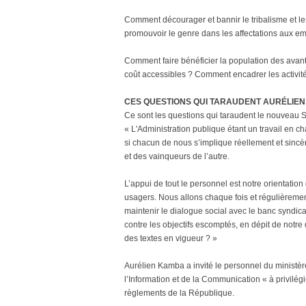
Comment décourager et bannir le tribalisme et le
promouvoir le genre dans les affectations aux em
Comment faire bénéficier la population des avan
coût accessibles ? Comment encadrer les activit
CES QUESTIONS QUI TARAUDENT AURÉLIEN
Ce sont les questions qui taraudent le nouveau S
« L'Administration publique étant un travail en ch
si chacun de nous s’implique réellement et sinc
et des vainqueurs de l’autre.
L’appui de tout le personnel est notre orientation
usagers. Nous allons chaque fois et régulièremen
maintenir le dialogue social avec le banc syndica
contre les objectifs escomptés, en dépit de notre 
des textes en vigueur ? »
Aurélien Kamba a invité le personnel du ministè
l’Information et de la Communication « à privilégi
règlements de la République.