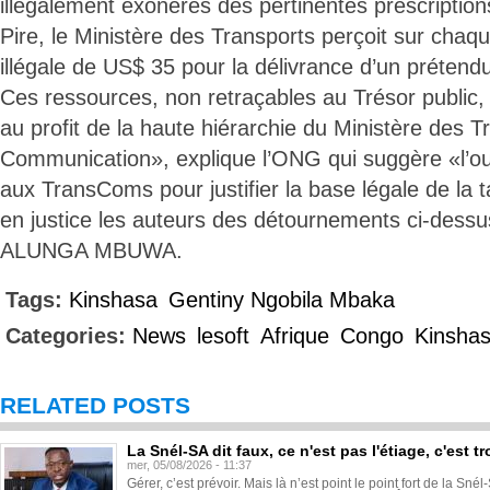
illégalement exonérés des pertinentes prescription
Pire, le Ministère des Transports perçoit sur chaq
illégale de US$ 35 pour la délivrance d’un prétendu 
Ces ressources, non retraçables au Trésor public,
au profit de la haute hiérarchie du Ministère des T
Communication», explique l’ONG qui suggère «l’o
aux TransComs pour justifier la base légale de la 
en justice les auteurs des détournements ci-dess
ALUNGA MBUWA.
Tags:
Kinshasa
Gentiny Ngobila Mbaka
Categories:
News
lesoft
Afrique
Congo
Kinsha
RELATED POSTS
La Snél-SA dit faux, ce n'est pas l'étiage, c'est
mer, 05/08/2026 - 11:37
Gérer, c’est prévoir. Mais là n’est point le point fort de la Sn