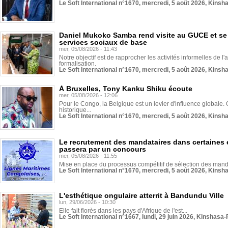
Le Soft International n°1670, mercredi, 5 août 2026, Kinsh
Daniel Mukoko Samba rend visite au GUCE et se
services sociaux de base
mer, 05/08/2026 - 11:43
Notre objectif est de rapprocher les activités informelles de l'
formalisation.
Le Soft International n°1670, mercredi, 5 août 2026, Kinsh
À Bruxelles, Tony Kanku Shiku écoute
mer, 05/08/2026 - 12:06
Pour le Congo, la Belgique est un levier d'influence globale. O
historique...
Le Soft International n°1670, mercredi, 5 août 2026, Kinsh
Le recrutement des mandataires dans certaines 
passera par un concours
mer, 05/08/2026 - 11:55
Mise en place du processus compétitif de sélection des manda
Le Soft International n°1670, mercredi, 5 août 2026, Kinsh
L'esthétique ongulaire atterrit à Bandundu Ville
lun, 29/06/2026 - 10:30
Elle fait florès dans les pays d'Afrique de l'est...
Le Soft International n°1667, lundi, 29 juin 2026, Kinshasa-