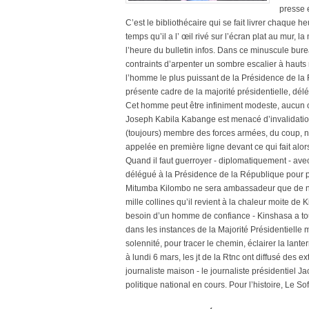
presse e
C’est le bibliothécaire qui se fait livrer chaque
temps qu’il a l’ œil rivé sur l’écran plat au mur, 
l’heure du bulletin infos. Dans ce minuscule bur
contraints d’arpenter un sombre escalier à hauts
l’homme le plus puissant de la Présidence de l
présente cadre de la majorité présidentielle, d
Cet homme peut être infiniment modeste, aucun 
Joseph Kabila Kabange est menacé d’invalidation à 
(toujours) membre des forces armées, du coup, ne
appelée en première ligne devant ce qui fait alor
Quand il faut guerroyer - diplomatiquement - avec 
délégué à la Présidence de la République pour p
Mitumba Kilombo ne sera ambassadeur que de no
mille collines qu’il revient à la chaleur moite de 
besoin d’un homme de confiance - Kinshasa a tou
dans les instances de la Majorité Présidentielle
solennité, pour tracer le chemin, éclairer la lant
à lundi 6 mars, les jt de la Rtnc ont diffusé des e
journaliste maison - le journaliste présidentiel
politique national en cours. Pour l’histoire, Le Soft