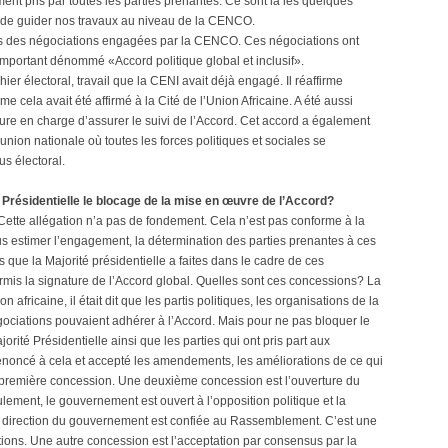
ent pris par toutes les parties prenantes. Ce sont là les quelques
nt de guider nos travaux au niveau de la CENCO.
ats des négociations engagées par la CENCO. Ces négociations ont
important dénommé «Accord politique global et inclusif».
chier électoral, travail que la CENI avait déjà engagé. Il réaffirme
 cela avait été affirmé à la Cité de l’Union Africaine. A été aussi
ture en charge d’assurer le suivi de l’Accord. Cet accord a également
union nationale où toutes les forces politiques et sociales se
s électoral.
té Présidentielle le blocage de la mise en œuvre de l’Accord?
 Cette allégation n’a pas de fondement. Cela n’est pas conforme à la
ous estimer l’engagement, la détermination des parties prenantes à ces
 que la Majorité présidentielle a faites dans le cadre de ces
rmis la signature de l’Accord global. Quelles sont ces concessions? La
 africaine, il était dit que les partis politiques, les organisations de la
négociations pouvaient adhérer à l’Accord. Mais pour ne pas bloquer le
té Présidentielle ainsi que les parties qui ont pris part aux
 renoncé à cela et accepté les amendements, les améliorations de ce qui
une première concession. Une deuxième concession est l’ouverture du
lement, le gouvernement est ouvert à l’opposition politique et la
, la direction du gouvernement est confiée au Rassemblement. C’est une
ons. Une autre concession est l’acceptation par consensus par la