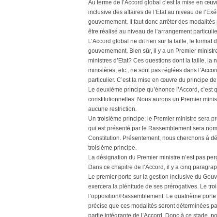
Au terme de l’Accord global c’est la mise en œuvr
inclusive des affaires de l’Etat au niveau de l’Exé
gouvernement. Il faut donc arrêter des modalités 
être réalisé au niveau de l’arrangement particuli
L’Accord global ne dit rien sur la taille, le form
gouvernement. Bien sûr, il y a un Premier minist
ministres d’Etat? Ces questions dont la taille, la
ministères, etc., ne sont pas réglées dans l’Acc
particulier. C’est la mise en œuvre du principe 
Le deuxième principe qu’énonce l’Accord, c’est q
constitutionnelles. Nous aurons un Premier minis
aucune restriction.
Un troisième principe: le Premier ministre sera 
qui est présenté par le Rassemblement sera nomm
Constitution. Présentement, nous cherchons à dé
troisième principe.
La désignation du Premier ministre n’est pas pe
Dans ce chapitre de l’Accord, il y a cinq paragra
Le premier porte sur la gestion inclusive du Gou
exercera la plénitude de ses prérogatives. Le tro
l’opposition/Rassemblement. Le quatrième porte s
précise que ces modalités seront déterminées par
partie intégrante de l’Accord. Donc à ce stade, 