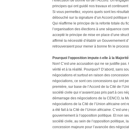
l’exécution de bonne foi de l’Accord. Un engagem
principes qui ont guidé nos travaux et continue
Si vous permettez, voyons quels sont les résult
débouché sur la signature d’un Accord politique 
Qui réaffirme le principe de la refonte totale du fi
l’organisation des élections à une séquence comme
accepté le principe de mise en place d’une struc
affirmé la nécessité d’établir un Gouvernement d’
retrouveraient pour mener à bonne fin le processu
Pourquoi l’opposition impute-t-elle à la Majori
Non! C’est une accusation qui ne se justifie pas.
vérité et à la réalité. Pourquoi? D’abord, sans s
négociations et surtout en raison des concessions
négociations, ce sont ces concessions qui ont pe
première, sur base de l’Accord de la Cité de l’Union
société civile qui n’avaient pas pris part à ces 
démarrage des négociations de la CENCO, la Majori
négociations de la Cité de l’Union africaine ont
a été fait à la Cité de l’Union africaine. C’est 
gouvernement à l’opposition politique. Et non seu
société civile, au sein de l’opposition politique
concession majeure pour l’avancée des négociati