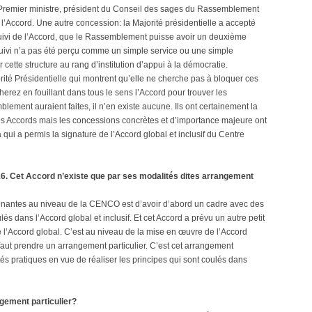
n Premier ministre, président du Conseil des sages du Rassemblement
l’Accord. Une autre concession: la Majorité présidentielle a accepté
uivi de l’Accord, que le Rassemblement puisse avoir un deuxième
 suivi n’a pas été perçu comme un simple service ou une simple
 cette structure au rang d’institution d’appui à la démocratie.
rité Présidentielle qui montrent qu’elle ne cherche pas à bloquer ces
herez en fouillant dans tous le sens l’Accord pour trouver les
ement auraient faites, il n’en existe aucune. Ils ont certainement la
s Accords mais les concessions concrètes et d’importance majeure ont
la qui a permis la signature de l’Accord global et inclusif du Centre
6. Cet Accord n’existe que par ses modalités dites arrangement
prenantes au niveau de la CENCO est d’avoir d’abord un cadre avec des
és dans l’Accord global et inclusif. Et cet Accord a prévu un autre petit
 l’Accord global. C’est au niveau de la mise en œuvre de l’Accord
 faut prendre un arrangement particulier. C’est cet arrangement
ités pratiques en vue de réaliser les principes qui sont coulés dans
ngement particulier?