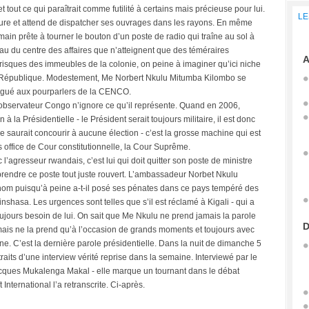
t tout ce qui paraîtrait comme futilité à certains mais précieuse pour lui.
LE
 heure et attend de dispatcher ses ouvrages dans les rayons. En même
la main prête à tourner le bouton d’un poste de radio qui traîne au sol à
eau du centre des affaires que n’atteignent que des téméraires
A
 risques des immeubles de la colonie, on peine à imaginer qu’ici niche
a République. Modestement, Me Norbert Nkulu Mitumba Kilombo se
élégué aux pourparlers de la CENCO.
observateur Congo n’ignore ce qu’il représente. Quand en 2006,
la Présidentielle - le Président serait toujours militaire, il est donc
 saurait concourir à aucune élection - c’est la grosse machine qui est
s office de Cour constitutionnelle, la Cour Suprême.
l’agresseur rwandais, c’est lui qui doit quitter son poste de ministre
rendre ce poste tout juste rouvert. L’ambassadeur Norbet Nkulu
m puisqu’à peine a-t-il posé ses pénates dans ce pays tempéré des
Kinshasa. Les urgences sont telles que s’il est réclamé à Kigali - qui a
jours besoin de lui. On sait que Me Nkulu ne prend jamais la parole
D
 mais ne la prend qu’à l’occasion de grands moments et toujours avec
erne. C’est la dernière parole présidentielle. Dans la nuit de dimanche 5
xtraits d’une interview vérité reprise dans la semaine. Interviewé par le
 Jacques Mukalenga Makal - elle marque un tournant dans le débat
 International l’a retranscrite. Ci-après.