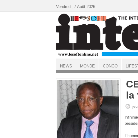
Aller au contenu principal
Vendredi, 7 Août 2026
NEWS
MONDE
CONGO
LIFES
ACCUEIL
CE
la
jeu
Infinim
présiden
L’homme