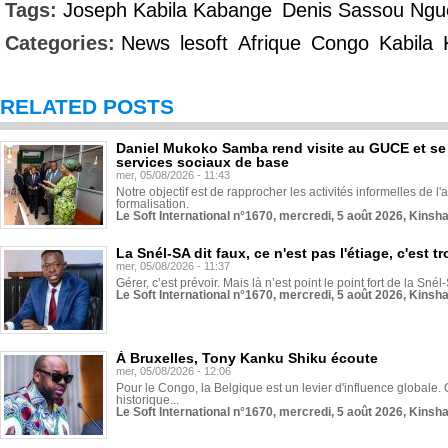
Tags:
Joseph Kabila Kabange
Denis Sassou Ngu
Categories:
News
lesoft
Afrique
Congo
Kabila
RELATED POSTS
Daniel Mukoko Samba rend visite au GUCE et se
services sociaux de base
mer, 05/08/2026 - 11:43
Notre objectif est de rapprocher les activités informelles de l'
formalisation.
Le Soft International n°1670, mercredi, 5 août 2026, Kinsh
La Snél-SA dit faux, ce n'est pas l'étiage, c'est
mer, 05/08/2026 - 11:37
Gérer, c’est prévoir. Mais là n’est point le point fort de la Sn
Le Soft International n°1670, mercredi, 5 août 2026, Kinsh
À Bruxelles, Tony Kanku Shiku écoute
mer, 05/08/2026 - 12:06
Pour le Congo, la Belgique est un levier d'influence globale. O
historique...
Le Soft International n°1670, mercredi, 5 août 2026, Kinsh