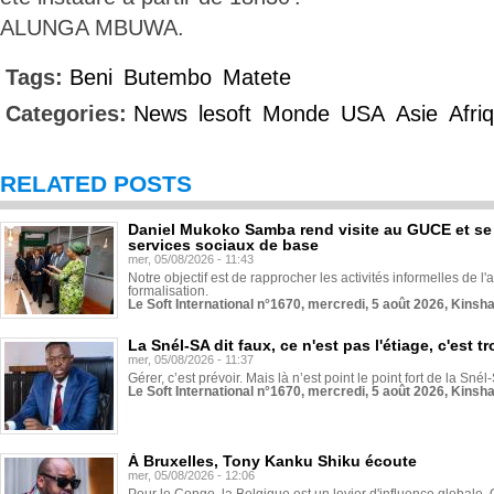
ALUNGA MBUWA.
Tags:
Beni
Butembo
Matete
Categories:
News
lesoft
Monde
USA
Asie
Afri
RELATED POSTS
Daniel Mukoko Samba rend visite au GUCE et se
services sociaux de base
mer, 05/08/2026 - 11:43
Notre objectif est de rapprocher les activités informelles de l'
formalisation.
Le Soft International n°1670, mercredi, 5 août 2026, Kinsh
La Snél-SA dit faux, ce n'est pas l'étiage, c'est
mer, 05/08/2026 - 11:37
Gérer, c’est prévoir. Mais là n’est point le point fort de la Sn
Le Soft International n°1670, mercredi, 5 août 2026, Kinsh
À Bruxelles, Tony Kanku Shiku écoute
mer, 05/08/2026 - 12:06