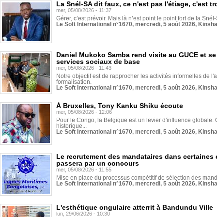
La Snél-SA dit faux, ce n'est pas l'étiage, c'est
mer, 05/08/2026 - 11:37
Gérer, c’est prévoir. Mais là n’est point le point fort de la Sn
Le Soft International n°1670, mercredi, 5 août 2026, Kinsh
Daniel Mukoko Samba rend visite au GUCE et se
services sociaux de base
mer, 05/08/2026 - 11:43
Notre objectif est de rapprocher les activités informelles de l'
formalisation.
Le Soft International n°1670, mercredi, 5 août 2026, Kinsh
À Bruxelles, Tony Kanku Shiku écoute
mer, 05/08/2026 - 12:06
Pour le Congo, la Belgique est un levier d'influence globale. O
historique...
Le Soft International n°1670, mercredi, 5 août 2026, Kinsh
Le recrutement des mandataires dans certaines 
passera par un concours
mer, 05/08/2026 - 11:55
Mise en place du processus compétitif de sélection des manda
Le Soft International n°1670, mercredi, 5 août 2026, Kinsh
L'esthétique ongulaire atterrit à Bandundu Ville
lun, 29/06/2026 - 10:30