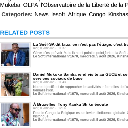
Mukeba
OLPA
l'Observatoire de la Liberté de la 
Categories:
News
lesoft
Afrique
Congo
Kinsha
RELATED POSTS
La Snél-SA dit faux, ce n'est pas l'étiage, c'est
mer, 05/08/2026 - 11:37
Gérer, c’est prévoir. Mais là n’est point le point fort de la Sn
Le Soft International n°1670, mercredi, 5 août 2026, Kinsh
Daniel Mukoko Samba rend visite au GUCE et se
services sociaux de base
mer, 05/08/2026 - 11:43
Notre objectif est de rapprocher les activités informelles de l'
formalisation.
Le Soft International n°1670, mercredi, 5 août 2026, Kinsh
À Bruxelles, Tony Kanku Shiku écoute
mer, 05/08/2026 - 12:06
Pour le Congo, la Belgique est un levier d'influence globale. O
historique...
Le Soft International n°1670, mercredi, 5 août 2026, Kinsh