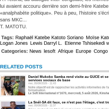
lui avaient accouru derrière son demi-frère Katebe
«analphabète politique». Peu à peu, l’histoire s’écrit
sans MKC...
T. MATOTU.
Tags:
Raphaël Katebe Katoto Soriano
Moïse Ka
Logan Jones
Lewis Darryl L.
Etienne Tshisekedi
Categories:
News
lesoft
Afrique
Europe
Congo
RELATED POSTS
Daniel Mukoko Samba rend visite au GUCE et se
services sociaux de base
mer, 05/08/2026 - 11:43
Notre objectif est de rapprocher les activités informelles de l'
formalisation.
Le Soft International n°1670, mercredi, 5 août 2026, Kinsh
La Snél-SA dit faux, ce n'est pas l'étiage, c'est
mer, 05/08/2026 - 11:37