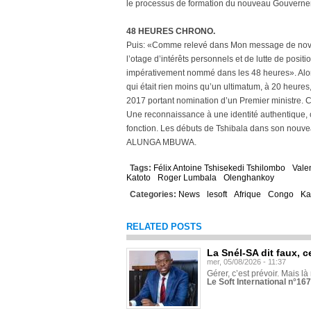
le processus de formation du nouveau Gouverne
48 HEURES CHRONO.
Puis: «Comme relevé dans Mon message de novemb
l’otage d’intérêts personnels et de lutte de posit
impérativement nommé dans les 48 heures». Alors 
qui était rien moins qu’un ultimatum, à 20 heures,
2017 portant nomination d’un Premier ministre. 
Une reconnaissance à une identité authentique, 
fonction. Les débuts de Tshibala dans son nouve
ALUNGA MBUWA.
Tags:
Félix Antoine Tshisekedi Tshilombo
Vale
Katoto
Roger Lumbala
Olenghankoy
Categories:
News
lesoft
Afrique
Congo
Ka
RELATED POSTS
La Snél-SA dit faux, c
mer, 05/08/2026 - 11:37
Gérer, c’est prévoir. Mais là
Le Soft International n°16