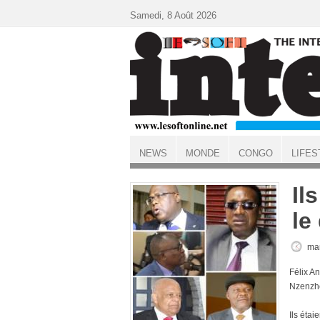
Aller au contenu principal
Samedi, 8 Août 2026
NEWS
MONDE
CONGO
LIFES
ACCUEIL
Il
le
mar
Félix A
Nzenzhe
Ils étai