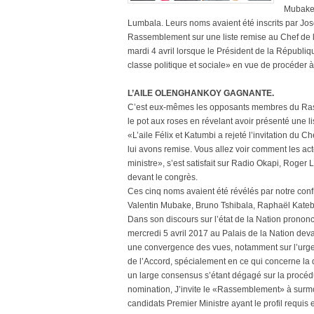
Mubake,
Lumbala. Leurs noms avaient été inscrits par Jos
Rassemblement sur une liste remise au Chef de l’
mardi 4 avril lorsque le Président de la Républi
classe politique et sociale» en vue de procéder à
L’AILE OLENGHANKOY GAGNANTE.
C’est eux-mêmes les opposants membres du Rasse
le pot aux roses en révelant avoir présenté une l
«L’aile Félix et Katumbi a rejeté l’invitation du C
lui avons remise. Vous allez voir comment les ac
ministre», s’est satisfait sur Radio Okapi, Roge
devant le congrès.
Ces cinq noms avaient été révélés par notre conf
Valentin Mubake, Bruno Tshibala, Raphaël Kateb
Dans son discours sur l’état de la Nation prononcé
mercredi 5 avril 2017 au Palais de la Nation de
une convergence des vues, notamment sur l’urgen
de l’Accord, spécialement en ce qui concerne la 
un large consensus s’étant dégagé sur la procédu
nomination, J’invite le «Rassemblement» à surmont
candidats Premier Ministre ayant le profil requi