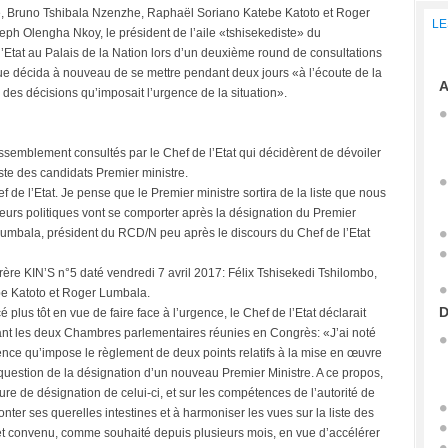
 Bruno Tshibala Nzenzhe, Raphaël Soriano Katebe Katoto et Roger
LE
eph Olengha Nkoy, le président de l’aile «tshisekediste» du
Etat au Palais de la Nation lors d’un deuxième round de consultations
que décida à nouveau de se mettre pendant deux jours «à l’écoute de la
A
 des décisions qu’imposait l’urgence de la situation».
mblement consultés par le Chef de l’Etat qui décidèrent de dévoiler
iste des candidats Premier ministre.
hef de l’Etat. Je pense que le Premier ministre sortira de la liste que nous
teurs politiques vont se comporter après la désignation du Premier
r Lumbala, président du RCD/N peu après le discours du Chef de l’Etat
rère KIN’S n°5 daté vendredi 7 avril 2017: Félix Tshisekedi Tshilombo,
e Katoto et Roger Lumbala.
D
 plus tôt en vue de faire face à l’urgence, le Chef de l’Etat déclarait
vant les deux Chambres parlementaires réunies en Congrès: «J’ai noté
ce qu’impose le règlement de deux points relatifs à la mise en œuvre
question de la désignation d’un nouveau Premier Ministre. A ce propos,
re de désignation de celui-ci, et sur les compétences de l’autorité de
er ses querelles intestines et à harmoniser les vues sur la liste des
s et convenu, comme souhaité depuis plusieurs mois, en vue d’accélérer