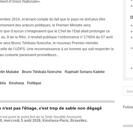
ment d’Union Nationale».
D
re 2016, et tenant compte du fait que le pays ne doit plus être
ionnement des acteurs politiques, le Premier Ministre sera
que d’aucun s’imaginaient que le Chef de l’Etat allait prolonger ce
 au Jt de la Rtnc, il rendait publique l’ordonnance n°17/004 du 07 avril
Ce sera Bruno Tshibala Nzenzhe, le nouveau Premier ministre.
celle de l’UDPS. Une reconnaissance à un homme qui sait respecter la
au costume paraissent prometteurs...
ntin Mubake
Bruno Tshibala Nzenzhe
Raphaël Soriano Katebe
bila
Kinshasa
Politique
Follow
e n'est pas l'étiage, c'est trop de sable non dégagé
 n’est point le point fort de la Snél-Société Anonyme.
70, mercredi, 5 août 2026, Kinshasa-Paris, Bruxelles.