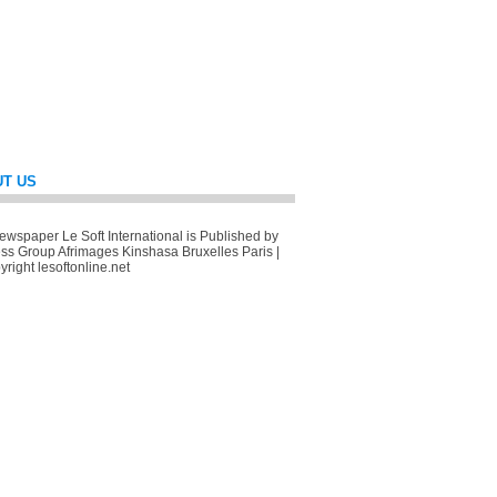
T US
wspaper Le Soft International is Published by
ss Group Afrimages Kinshasa Bruxelles Paris |
right lesoftonline.net