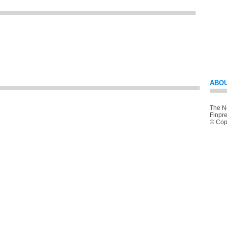
ABOU
The Ne
Finpre
© Copy