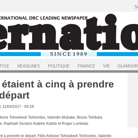
S
TYLE
HEADLINES
POLITIQUE
FINANCE
VIE
GLAMOUR
s étaient à cinq à prendre
 départ
, 11/04/2017 - 04:28
ntoine Tshisekedi Tshilombo, Valentin Mubake, Bruno Tshibala
, Raphaël Soriano Katebe Katoto et Roger Lumbala.
ent à prendre le départ. Félix Antoine Tshisekedi Tshilombo, Valentin