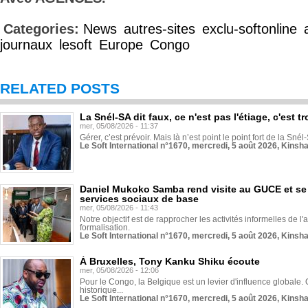
Categories:
News
autres-sites
exclu-softonline
journaux
lesoft
Europe
Congo
RELATED POSTS
La Snél-SA dit faux, ce n'est pas l'étiage, c'est
mer, 05/08/2026 - 11:37
Gérer, c’est prévoir. Mais là n’est point le point fort de la Sn
Le Soft International n°1670, mercredi, 5 août 2026, Kinsh
Daniel Mukoko Samba rend visite au GUCE et se
services sociaux de base
mer, 05/08/2026 - 11:43
Notre objectif est de rapprocher les activités informelles de l'
formalisation.
Le Soft International n°1670, mercredi, 5 août 2026, Kinsh
À Bruxelles, Tony Kanku Shiku écoute
mer, 05/08/2026 - 12:06
Pour le Congo, la Belgique est un levier d'influence globale. O
historique...
Le Soft International n°1670, mercredi, 5 août 2026, Kinsh