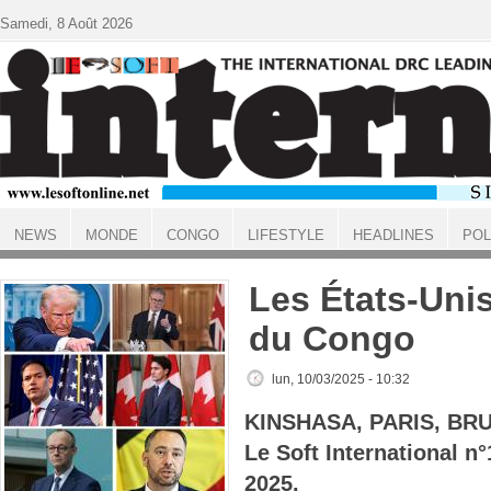
Aller au contenu principal
Samedi, 8 Août 2026
NEWS
MONDE
CONGO
LIFESTYLE
HEADLINES
POL
ACCUEIL
Les États-Uni
du Congo
lun, 10/03/2025 - 10:32
KINSHASA, PARIS, BR
Le Soft International 
2025.