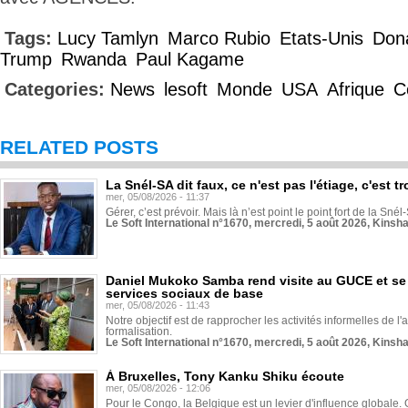
Tags:
Lucy Tamlyn
Marco Rubio
Etats-Unis
Don
Trump
Rwanda
Paul Kagame
Categories:
News
lesoft
Monde
USA
Afrique
C
RELATED POSTS
La Snél-SA dit faux, ce n'est pas l'étiage, c'est
mer, 05/08/2026 - 11:37
Gérer, c’est prévoir. Mais là n’est point le point fort de la Sn
Le Soft International n°1670, mercredi, 5 août 2026, Kinsh
Daniel Mukoko Samba rend visite au GUCE et se
services sociaux de base
mer, 05/08/2026 - 11:43
Notre objectif est de rapprocher les activités informelles de l'
formalisation.
Le Soft International n°1670, mercredi, 5 août 2026, Kinsh
À Bruxelles, Tony Kanku Shiku écoute
mer, 05/08/2026 - 12:06
Pour le Congo, la Belgique est un levier d'influence globale. O