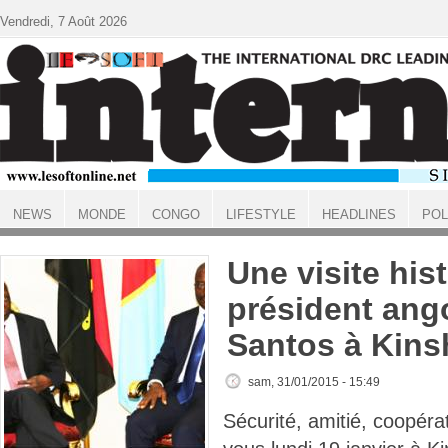
Aller au contenu principal
Vendredi, 7 Août 2026
NEWS
MONDE
CONGO
LIFESTYLE
HEADLINES
POL
ACCUEIL
Une visite his
président ang
Santos à Kins
sam, 31/01/2015 - 15:49
Sécurité, amitié, coopéra