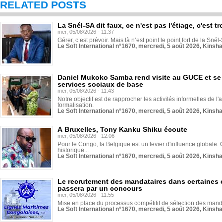
RELATED POSTS
La Snél-SA dit faux, ce n'est pas l'étiage, c'est
mer, 05/08/2026 - 11:37
Gérer, c’est prévoir. Mais là n’est point le point fort de la Sn
Le Soft International n°1670, mercredi, 5 août 2026, Kinsh
Daniel Mukoko Samba rend visite au GUCE et se
services sociaux de base
mer, 05/08/2026 - 11:43
Notre objectif est de rapprocher les activités informelles de l'
formalisation.
Le Soft International n°1670, mercredi, 5 août 2026, Kinsh
À Bruxelles, Tony Kanku Shiku écoute
mer, 05/08/2026 - 12:06
Pour le Congo, la Belgique est un levier d'influence globale. O
historique...
Le Soft International n°1670, mercredi, 5 août 2026, Kinsh
Le recrutement des mandataires dans certaines 
passera par un concours
mer, 05/08/2026 - 11:55
Mise en place du processus compétitif de sélection des manda
Le Soft International n°1670, mercredi, 5 août 2026, Kinsh