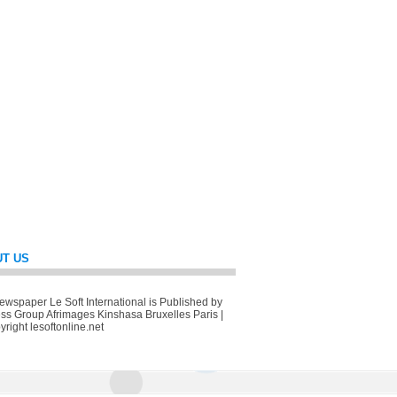
T US
wspaper Le Soft International is Published by
ss Group Afrimages Kinshasa Bruxelles Paris |
right lesoftonline.net