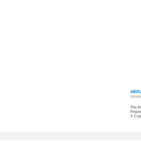
ABOU
The Ne
Finpre
© Copy