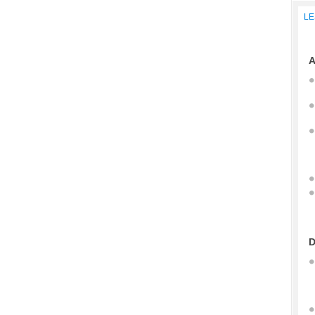
LE
A
D