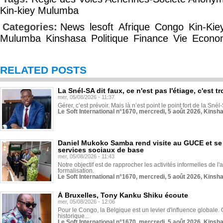
Kin-kiey Mulumba
Categories:
News
lesoft
Afrique
Congo
Kin-Kie
Mulumba
Kinshasa
Politique
Finance
Vie
Econo
RELATED POSTS
La Snél-SA dit faux, ce n'est pas l'étiage, c'est
mer, 05/08/2026 - 11:37
Gérer, c’est prévoir. Mais là n’est point le point fort de la Sn
Le Soft International n°1670, mercredi, 5 août 2026, Kinsh
Daniel Mukoko Samba rend visite au GUCE et se
services sociaux de base
mer, 05/08/2026 - 11:43
Notre objectif est de rapprocher les activités informelles de l'
formalisation.
Le Soft International n°1670, mercredi, 5 août 2026, Kinsh
À Bruxelles, Tony Kanku Shiku écoute
mer, 05/08/2026 - 12:06
Pour le Congo, la Belgique est un levier d'influence globale. O
historique...
Le Soft International n°1670, mercredi, 5 août 2026, Kinsh