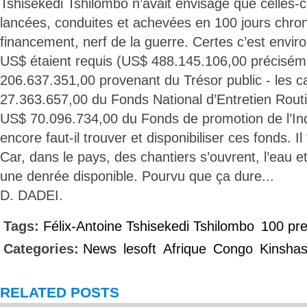
Tshisekedi Tshilombo n’avait envisagé que celles-c
lancées, conduites et achevées en 100 jours chron
financement, nerf de la guerre. Certes c’est enviro
US$ étaient requis (US$ 488.145.106,00 précisém
206.637.351,00 provenant du Trésor public - les ca
27.363.657,00 du Fonds National d’Entretien Rout
US$ 70.096.734,00 du Fonds de promotion de l’Ind
encore faut-il trouver et disponibiliser ces fonds. Il
Car, dans le pays, des chantiers s’ouvrent, l’eau et 
une denrée disponible. Pourvu que ça dure...
D. DADEI.
Tags:
Félix-Antoine Tshisekedi Tshilombo
100 pre
Categories:
News
lesoft
Afrique
Congo
Kinsha
RELATED POSTS