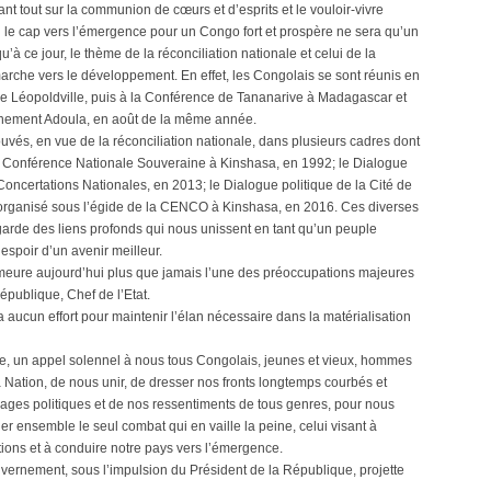
nt tout sur la communion de cœurs et d’esprits et le vouloir-vivre
l le cap vers l’émergence pour un Congo fort et prospère ne sera qu’un
à ce jour, le thème de la réconciliation nationale et celui de la
arche vers le développement. En effet, les Congolais se sont réunis en
e Léopoldville, puis à la Conférence de Tananarive à Madagascar et
rnement Adoula, en août de la même année.
uvés, en vue de la réconciliation nationale, dans plusieurs cadres dont
t: la Conférence Nationale Souveraine à Kinshasa, en 1992; le Dialogue
Concertations Nationales, en 2013; le Dialogue politique de la Cité de
sif organisé sous l’égide de la CENCO à Kinshasa, en 2016. Ces diverses
garde des liens profonds qui nous unissent en tant qu’un peuple
spoir d’un avenir meilleur.
 demeure aujourd’hui plus que jamais l’une des préoccupations majeures
publique, Chef de l’Etat.
cun effort pour maintenir l’élan nécessaire dans la matérialisation
une, un appel solennel à nous tous Congolais, jeunes et vieux, hommes
la Nation, de nous unir, de dresser nos fronts longtemps courbés et
ivages politiques et de nos ressentiments de tous genres, pour nous
er ensemble le seul combat qui en vaille la peine, celui visant à
tions et à conduire notre pays vers l’émergence.
uvernement, sous l’impulsion du Président de la République, projette