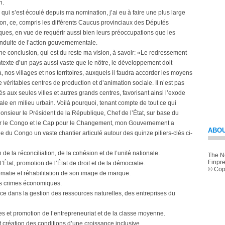
n.
s qui s’est écoulé depuis ma nomination, j’ai eu à faire une plus large
tion, ce, compris les différents Caucus provinciaux des Députés
ques, en vue de requérir aussi bien leurs préoccupations que les
onduite de l’action gouvernementale.
 une conclusion, qui est du reste ma vision, à savoir: «Le redressement
ontexte d’un pays aussi vaste que le nôtre, le développement doit
 nos villages et nos territoires, auxquels il faudra accorder les moyens
véritables centres de production et d’animation sociale. Il n’est pas
aux seules villes et autres grands centres, favorisant ainsi l’exode
ale en milieu urbain. Voilà pourquoi, tenant compte de tout ce qui
nsieur le Président de la République, Chef de l’État, sur base du
 le Congo et le Cap pour le Changement, mon Gouvernement a
ABOU
 du Congo un vaste chantier articulé autour des quinze piliers-clés ci-
 de la réconciliation, de la cohésion et de l’unité nationale.
The Ne
Finpre
’État, promotion de l’État de droit et de la démocratie.
© Copy
omatie et réhabilitation de son image de marque.
 les crimes économiques.
ce dans la gestion des ressources naturelles, des entreprises du
res et promotion de l’entrepreneuriat et de la classe moyenne.
et création des conditions d’une croissance inclusive