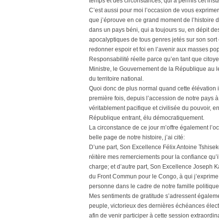
temps et des circonstances, qui a permis cet inst
C’est aussi pour moi l’occasion de vous exprimer, 
que j’éprouve en ce grand moment de l’histoire 
dans un pays béni, qui a toujours su, en dépit des
apocalyptiques de tous genres jetés sur son sort
redonner espoir et foi en l’avenir aux masses popu
Responsabilité réelle parce qu’en tant que citoye
Ministre, le Gouvernement de la République au le
du territoire national.
Quoi donc de plus normal quand cette élévation in
première fois, depuis l’accession de notre pays à 
véritablement pacifique et civilisée du pouvoir, e
République entrant, élu démocratiquement.
La circonstance de ce jour m’offre également l’
belle page de notre histoire, j’ai cité:
D’une part, Son Excellence Félix Antoine Tshiseke
réitère mes remerciements pour la confiance qu’i
charge; et d’autre part, Son Excellence Joseph 
du Front Commun pour le Congo, à qui j’exprime 
personne dans le cadre de notre famille politique
Mes sentiments de gratitude s’adressent égaleme
peuple, victorieux des dernières échéances élect
afin de venir participer à cette session extraordi