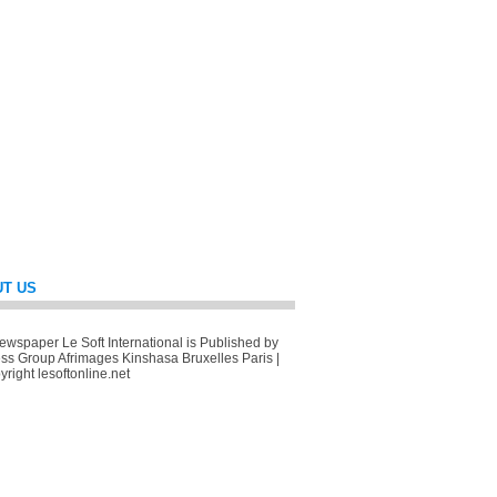
T US
wspaper Le Soft International is Published by
ss Group Afrimages Kinshasa Bruxelles Paris |
right lesoftonline.net