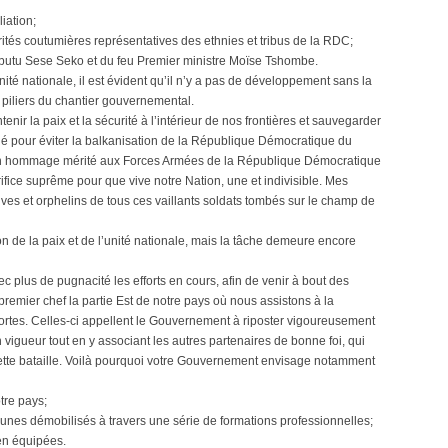
iation;
rités coutumières représentatives des ethnies et tribus de la RDC;
obutu Sese Seko et du feu Premier ministre Moïse Tshombe.
unité nationale, il est évident qu’il n’y a pas de développement sans la
s piliers du chantier gouvernemental.
enir la paix et la sécurité à l’intérieur de nos frontières et sauvegarder
nagé pour éviter la balkanisation de la République Démocratique du
 un hommage mérité aux Forces Armées de la République Démocratique
ifice suprême pour que vive notre Nation, une et indivisible. Mes
uves et orphelins de tous ces vaillants soldats tombés sur le champ de
on de la paix et de l’unité nationale, mais la tâche demeure encore
c plus de pugnacité les efforts en cours, afin de venir à bout des
premier chef la partie Est de notre pays où nous assistons à la
 sortes. Celles-ci appellent le Gouvernement à riposter vigoureusement
n vigueur tout en y associant les autres partenaires de bonne foi, qui
tte bataille. Voilà pourquoi votre Gouvernement envisage notamment
tre pays;
unes démobilisés à travers une série de formations professionnelles;
en équipées.