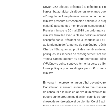
Devant 352 députés présents à la plénière, le Pre
Ilunkamba aurait fait distribuer un texte autre que
à l’irrégularité. Une plénière réunie conformément
ministre présente à l’Assemblée nationale le 
majorité absolue des membres qui composent l’A
Premier ministre le 20 mai 2019 par ordonnance pr
ministre ferraillait avec la classe politique ava
acceptée par le Président de la République. Le Pr
au lendemain de l’annonce de son équipe, décline
Chef de l’Etat quant au profil des membres de m
politiques, les services de renseignement ont a
Yamba Yamba (du nom du porte-parole du Préside
@FcCnews qui se sont vus fermer la porte du Gvmn
forme politique pourtant dirigée par un Prof bien
ministre.
En venant me présenter aujourd’hui devant votre
Constitution, et suivant les traditions mieux assi
de concourir à la mise en œuvre d’un exercice répu
peuple sur le programme d’action soumis ce jour 
chose, de rendre grâce et de glorifier Celui à qui