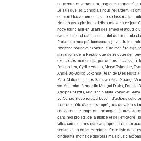
nouveau Gouvernement, longtemps annoncé, pour
Je sais que les Congolais nous regardent. Ils on
de mon Gouvernement est de se hisser à la hauteu
Notre pays a plusieurs défis à relever à ce jour.
notre tour d’agir en usant des armes et atouts d’
sacrifie l’intérêt public sur l’autel de l’impunité et
Parlant de mes prédécesseurs, je voudrais rendr
Nzenzhe pour avoir contribué de manière signifi
institutions de la République de se doter de no
exercé ces mêmes charges depuis l’accession de
Joseph Ileo, Cyrille Adoula, Moïse Tshombe, É
André Bo-Boliko Lokonga, Jean de Dieu Nguz a 
Mabi Mulumba, Jules Sambwa Pida Mbangi, Vince
wa Mulumba, Bernardin Mungul Diaka, Faustin Bir
Adolphe Muzitu, Augustin Matata Ponyo et Samy 
Le Congo, notre pays, a besoin d’actions cohérent
Il est en quête d’acteurs imprégnés de valeurs fo
conviction. Le temps du bricolage et autres tact
dans nos projets, de la justice et de l’efficacité. 
villes comme dans nos campagnes, l’emploi pour to
scolarisation de leurs enfants. Cette liste de leur
dirigeants, moins de discours mais plus d’actio