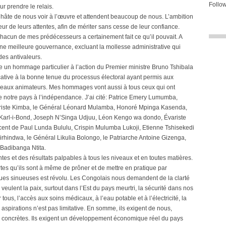
Follow
 prendre le relais.
t hâte de nous voir à l’œuvre et attendent beaucoup de nous. L’ambition
r de leurs attentes, afin de mériter sans cesse de leur confiance.
 Chacun de mes prédécesseurs a certainement fait ce qu’il pouvait. A
une meilleure gouvernance, excluant la mollesse administrative qui
 des antivaleurs.
e un hommage particulier à l’action du Premier ministre Bruno Tshibala
cative à la bonne tenue du processus électoral ayant permis aux
uveaux animateurs. Mes hommages vont aussi à tous ceux qui ont
 notre pays à l’indépendance. J’ai cité: Patrice Emery Lumumba,
variste Kimba, le Général Léonard Mulamba, Honoré Mpinga Kasenda,
Karl-i-Bond, Joseph N’Singa Udjuu, Léon Kengo wa dondo, Évariste
nt de Paul Lunda Bululu, Crispin Mulumba Lukoji, Etienne Tshisekedi
hindwa, le Général Likulia Bolongo, le Patriarche Antoine Gizenga,
Badibanga Ntita.
es et des résultats palpables à tous les niveaux et en toutes matières.
rtes qu’ils sont à même de prôner et de mettre en pratique par
iques sinueuses est révolu. Les Congolais nous demandent de la clarté
Ils veulent la paix, surtout dans l’Est du pays meurtri, la sécurité dans nos
us, l’accès aux soins médicaux, à l’eau potable et à l’électricité, la
s aspirations n’est pas limitative. En somme, ils exigent de nous,
ns concrètes. Ils exigent un développement économique réel du pays