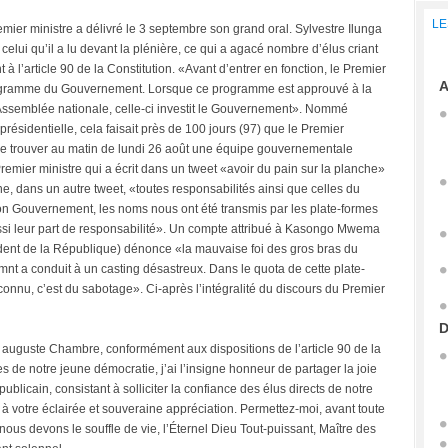
LE
mier ministre a délivré le 3 septembre son grand oral. Sylvestre Ilunga
 celui qu’il a lu devant la plénière, ce qui a agacé nombre d’élus criant
 à l’article 90 de la Constitution. «Avant d’entrer en fonction, le Premier
A
programme du Gouvernement. Lorsque ce programme est approuvé à la
ssemblée nationale, celle-ci investit le Gouvernement». Nommé
ésidentielle, cela faisait près de 100 jours (97) que le Premier
nt de trouver au matin de lundi 26 août une équipe gouvernementale
emier ministre qui a écrit dans un tweet «avoir du pain sur la planche»
, dans un autre tweet, «toutes responsabilités ainsi que celles du
on Gouvernement, les noms nous ont été transmis par les plate-formes
ussi leur part de responsabilité». Un compte attribué à Kasongo Mwema
nt de la République) dénonce «la mauvaise foi des gros bras du
t a conduit à un casting désastreux. Dans le quota de cette plate-
 connu, c’est du sabotage». Ci-après l’intégralité du discours du Premier
D
 auguste Chambre, conformément aux dispositions de l’article 90 de la
ses de notre jeune démocratie, j’ai l’insigne honneur de partager la joie
blicain, consistant à solliciter la confiance des élus directs de notre
à votre éclairée et souveraine appréciation. Permettez-moi, avant toute
 nous devons le souffle de vie, l’Éternel Dieu Tout-puissant, Maître des