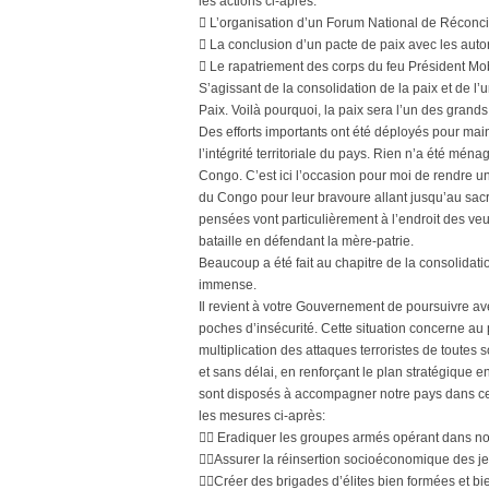
les actions ci-après:
 L’organisation d’un Forum National de Réconcil
 La conclusion d’un pacte de paix avec les auto
 Le rapatriement des corps du feu Président M
S’agissant de la consolidation de la paix et de l’
Paix. Voilà pourquoi, la paix sera l’un des grand
Des efforts importants ont été déployés pour maint
l’intégrité territoriale du pays. Rien n’a été mé
Congo. C’est ici l’occasion pour moi de rendre
du Congo pour leur bravoure allant jusqu’au sacr
pensées vont particulièrement à l’endroit des ve
bataille en défendant la mère-patrie.
Beaucoup a été fait au chapitre de la consolidati
immense.
Il revient à votre Gouvernement de poursuivre ave
poches d’insécurité. Cette situation concerne au 
multiplication des attaques terroristes de toutes
et sans délai, en renforçant le plan stratégique e
sont disposés à accompagner notre pays dans ce
les mesures ci-après:
 Eradiquer les groupes armés opérant dans no
Assurer la réinsertion socioéconomique des je
Créer des brigades d’élites bien formées et bi