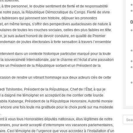
ant solennel.
à titre personnel, le double sentiment de fierté et de responsabilité
de notre pays, la République Démocratique du Congo. Fierté de vivre
 faiblesses qui jalonnent son histoire, déjouer les pronostics
D
 et, en même temps, s’offrir des perspectives audacieuses de nature à
laires de toutes les couches sociales, celles des plus faibles en tête.
n, je suis autant honoré de devoir conduire, en qualité de Premier
ndemain de joutes électorales à forte sensation à travers l’ensemble
tervient dans un contexte historique particulier marqué pour la toute
la souveraineté internationale, par le charme et l’éclat d’une passation
ntre un Président de la République sortant et un Président de la
occasion de rendre un vibrant hommage aux deux acteurs clés de cette
di Tshilombo, Président de la République, Chef de l’État, à qui je
l a daigné me témoigner en acceptant de me confier cette lourde
Kabila Kabange, Président de la République Honoraire, Autorité morale
encore une fois toute ma gratitude pour le choix porté sur ma modeste
.
nt à vous tous Honorables députés nationaux, élus légitimes de notre
orales, pour avoir accepté d’interrompre vos vacances parlementaires,
naire. Ceci témoigne de l’urgence que vous accordez à l’installation d’un