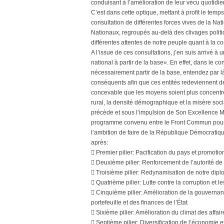
conduisant à l’amélioration de leur vécu quotidie
C’est dans cette optique, mettant à profit le temp
consultation de différentes forces vives de la Na
Nationaux, regroupés au-delà des clivages politi
différentes attentes de notre peuple quant à la c
A l’issue de ces consultations, j’en suis arrivé à
national à partir de la base». En effet, dans le c
nécessairement partir de la base, entendez par là,
conséquents afin que ces entités redeviennent de 
concevable que les moyens soient plus concentrés 
rural, la densité démographique et la misère soci
précède et sous l’impulsion de Son Excellence Mo
programme convenu entre le Front Commun pour
l’ambition de faire de la République Démocratique
après:
 Premier pilier: Pacification du pays et promotion
 Deuxième pilier: Renforcement de l’autorité de l
 Troisième pilier: Redynamisation de notre dipl
 Quatrième pilier: Lutte contre la corruption et
 Cinquième pilier: Amélioration de la gouvernan
portefeuille et des finances de l’État
 Sixième pilier: Amélioration du climat des affai
 Septième pilier: Diversification de l’économie 