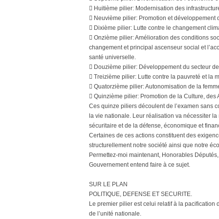
 Huitième pilier: Modernisation des infrastructu
 Neuvième pilier: Promotion et développement d
 Dixième pilier: Lutte contre le changement cli
 Onzième pilier: Amélioration des conditions s
changement et principal ascenseur social et l’ac
santé universelle.
 Douzième pilier: Développement du secteur de l’
 Treizième pilier: Lutte contre la pauvreté et la 
 Quatorzième pilier: Autonomisation de la femm
 Quinzième pilier: Promotion de la Culture, des A
Ces quinze piliers découlent de l’examen sans co
la vie nationale. Leur réalisation va nécessiter 
sécuritaire et de la défense, économique et financi
Certaines de ces actions constituent des exigenc
structurellement notre société ainsi que notre éc
Permettez-moi maintenant, Honorables Députés, 
Gouvernement entend faire à ce sujet.
SUR LE PLAN
POLITIQUE, DEFENSE ET SECURITE.
Le premier pilier est celui relatif à la pacificatio
de l’unité nationale.