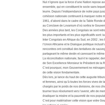
Nul n’ignore que la force d’une Nation repose ava
ensemble, qui en constituent le socle sans leque
leurre. Depuis l’indépendance de notre pays jusqu’
cohésion nationale continuent à marquer notre m
1961, d’abord dans le cadre de la Table Ronde d
au Conclave de Lovanium d’où sortira le Gouve
Des années plus tard, les Congolais se sont retro
les plus importants et les plus significatifs son
Inter Congolais en Afrique du Sud, en 2002 ; les 
l’Union Africaine et le Dialogue politique inclu
rencontres ont constitué des tentatives de sauve
partageant le même destin et caressant le même e
La réconciliation nationale, faut-il le rappeler,
de Son Excellence Monsieur le Président de la Ré
C’est pourquoi, mon Gouvernement ne ménagera au
de cette vision fondamentale.
Dès lors, je lance du haut de cette auguste trib
et femmes, ainsi qu’à toutes les forces vives de 
chargés par le poids de nos divisions, de nos cl
tourner tous résolument vers l’avenir, afin de men
éradiquer la misère et la pauvreté de nos popula
C’est pour matérialiser cette vision que votre Go