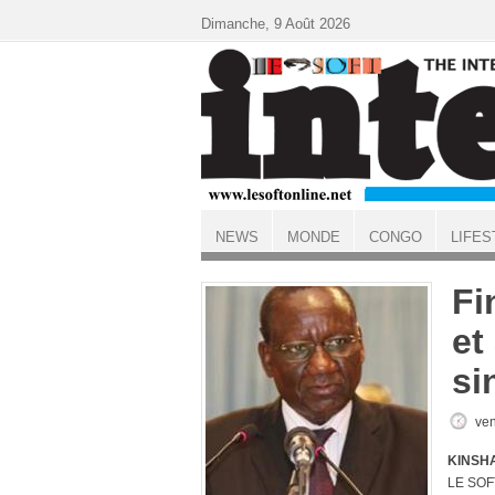
Aller au contenu principal
Dimanche, 9 Août 2026
NEWS
MONDE
CONGO
LIFES
ACCUEIL
Fi
et
si
ven
KINSHA
LE SOF