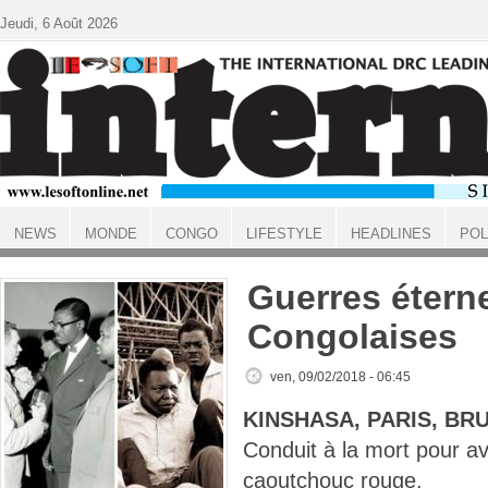
Aller au contenu principal
Jeudi, 6 Août 2026
NEWS
MONDE
CONGO
LIFESTYLE
HEADLINES
POL
ACCUEIL
Guerres éterne
Congolaises
ven, 09/02/2018 - 06:45
KINSHASA, PARIS, BR
Conduit à la mort pour av
caoutchouc rouge.