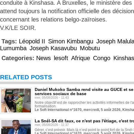
conduite à Kinshasa. A Bruxelles, le ministère des
attend toujours la notification officielle des décisi
concernant les relations belgo-zaïroises.
V.K/LE SOIR.
Tags:
Léopold II
Simon Kimbangu
Joseph Malul
Lumumba
Joseph Kasavubu
Mobutu
Categories:
News
lesoft
Afrique
Congo
Kinsha
RELATED POSTS
Daniel Mukoko Samba rend visite au GUCE et se
services sociaux de base
mer, 05/08/2026 - 11:43
Notre objectif est de rapprocher les activités informelles de l'
formalisation.
Le Soft International n°1670, mercredi, 5 août 2026, Kinsh
La Snél-SA dit faux, ce n'est pas l'étiage, c'est
mer, 05/08/2026 - 11:37
Gérer, c’est prévoir. Mais là n’est point le point fort de la Sn
Le Soft International n°1670, mercredi, 5 août 2026, Kinsh