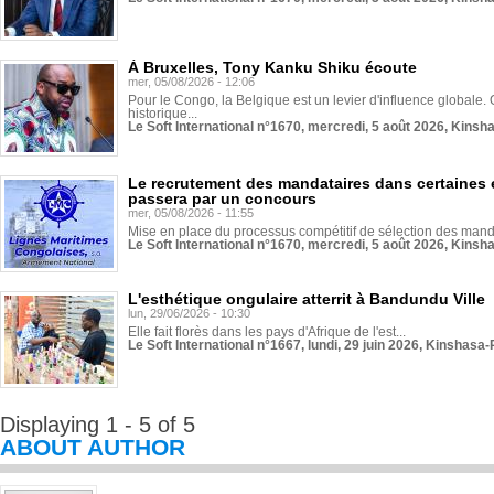
À Bruxelles, Tony Kanku Shiku écoute
mer, 05/08/2026 - 12:06
Pour le Congo, la Belgique est un levier d'influence globale. O
historique...
Le Soft International n°1670, mercredi, 5 août 2026, Kinsh
Le recrutement des mandataires dans certaines 
passera par un concours
mer, 05/08/2026 - 11:55
Mise en place du processus compétitif de sélection des manda
Le Soft International n°1670, mercredi, 5 août 2026, Kinsh
L'esthétique ongulaire atterrit à Bandundu Ville
lun, 29/06/2026 - 10:30
Elle fait florès dans les pays d'Afrique de l'est...
Le Soft International n°1667, lundi, 29 juin 2026, Kinshasa-
Displaying 1 - 5 of 5
ABOUT AUTHOR