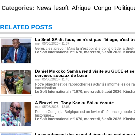
Categories:
News
lesoft
Afrique
Congo
Politiqu
RELATED POSTS
La Snél-SA dit faux, ce n'est pas l'étiage, c'est
mer, 05/08/2026 - 11:37
Gérer, c’est prévoir. Mais là n’est point le point fort de la Sn
Le Soft International n°1670, mercredi, 5 août 2026, Kinsh
Daniel Mukoko Samba rend visite au GUCE et se
services sociaux de base
mer, 05/08/2026 - 11:43
Notre objectif est de rapprocher les activités informelles de l'
formalisation.
Le Soft International n°1670, mercredi, 5 août 2026, Kinsh
À Bruxelles, Tony Kanku Shiku écoute
mer, 05/08/2026 - 12:06
Pour le Congo, la Belgique est un levier d'influence globale. O
historique...
Le Soft International n°1670, mercredi, 5 août 2026, Kinsh
Le recrutement des mandataires dans certaines 