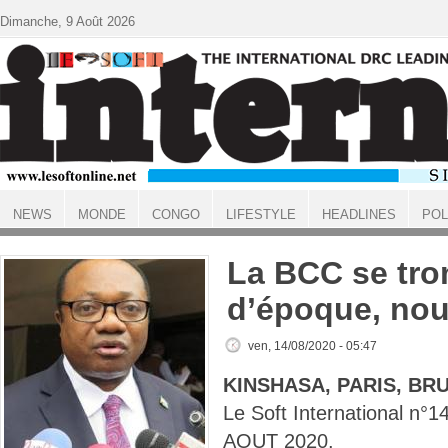
Aller au contenu principal
Dimanche, 9 Août 2026
NEWS
MONDE
CONGO
LIFESTYLE
HEADLINES
POL
ACCUEIL
La BCC se tr
d’époque, nou
ven, 14/08/2020 - 05:47
KINSHASA, PARIS, BR
Le Soft International n
AOUT 2020.