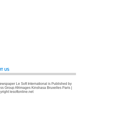
T US
wspaper Le Soft International is Published by
ss Group Afrimages Kinshasa Bruxelles Paris |
right lesoftonline.net