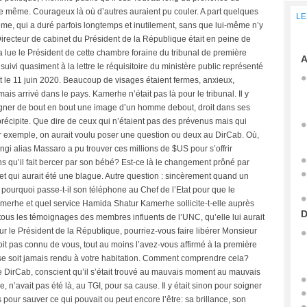
LE
A
D