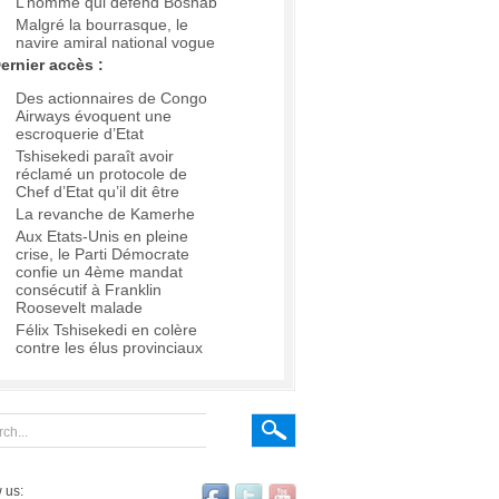
L’homme qui défend Boshab
Malgré la bourrasque, le
navire amiral national vogue
ernier accès :
Des actionnaires de Congo
Airways évoquent une
escroquerie d’Etat
Tshisekedi paraît avoir
réclamé un protocole de
Chef d’Etat qu’il dit être
La revanche de Kamerhe
Aux Etats-Unis en pleine
crise, le Parti Démocrate
confie un 4ème mandat
consécutif à Franklin
Roosevelt malade
Félix Tshisekedi en colère
contre les élus provinciaux
 us: