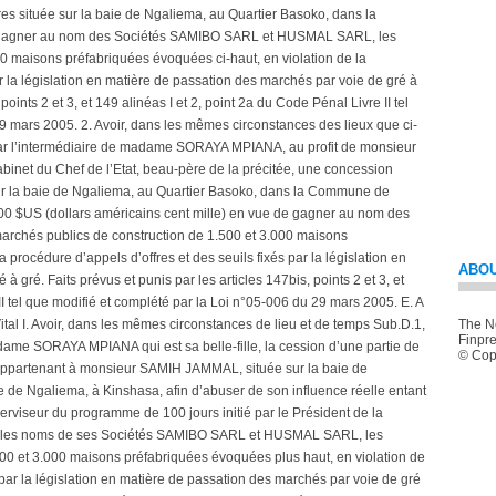
ABOU
The Ne
Finpre
© Copy