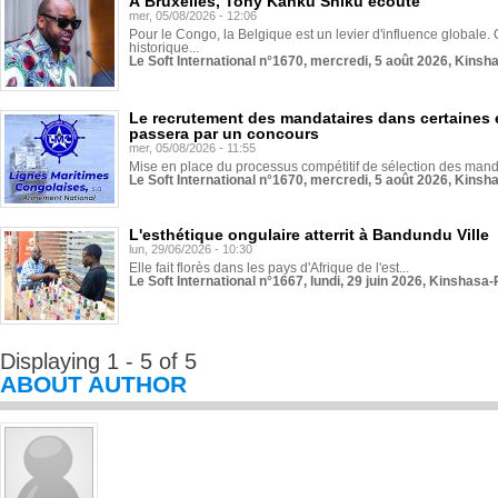
À Bruxelles, Tony Kanku Shiku écoute
mer, 05/08/2026 - 12:06
Pour le Congo, la Belgique est un levier d'influence globale. O
historique...
Le Soft International n°1670, mercredi, 5 août 2026, Kinsh
Le recrutement des mandataires dans certaines 
passera par un concours
mer, 05/08/2026 - 11:55
Mise en place du processus compétitif de sélection des manda
Le Soft International n°1670, mercredi, 5 août 2026, Kinsh
L'esthétique ongulaire atterrit à Bandundu Ville
lun, 29/06/2026 - 10:30
Elle fait florès dans les pays d'Afrique de l'est...
Le Soft International n°1667, lundi, 29 juin 2026, Kinshasa-
Displaying 1 - 5 of 5
ABOUT AUTHOR