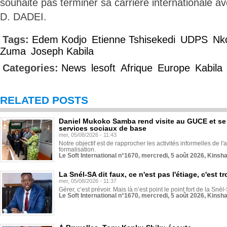
souhaite pas terminer sa carrière internationale a
D. DADEI.
Tags:
Edem Kodjo
Etienne Tshisekedi
UDPS
Nk
Zuma
Joseph Kabila
Categories:
News
lesoft
Afrique
Europe
Kabila
RELATED POSTS
Daniel Mukoko Samba rend visite au GUCE et se
services sociaux de base
mer, 05/08/2026 - 11:43
Notre objectif est de rapprocher les activités informelles de l'
formalisation.
Le Soft International n°1670, mercredi, 5 août 2026, Kinsh
La Snél-SA dit faux, ce n'est pas l'étiage, c'est
mer, 05/08/2026 - 11:37
Gérer, c’est prévoir. Mais là n’est point le point fort de la Sn
Le Soft International n°1670, mercredi, 5 août 2026, Kinsh