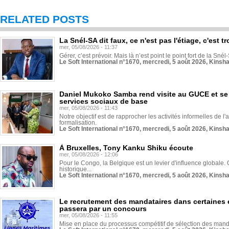
RELATED POSTS
La Snél-SA dit faux, ce n'est pas l'étiage, c'est
mer, 05/08/2026 - 11:37
Gérer, c’est prévoir. Mais là n’est point le point fort de la Sn
Le Soft International n°1670, mercredi, 5 août 2026, Kinsh
Daniel Mukoko Samba rend visite au GUCE et se
services sociaux de base
mer, 05/08/2026 - 11:43
Notre objectif est de rapprocher les activités informelles de l'
formalisation.
Le Soft International n°1670, mercredi, 5 août 2026, Kinsh
À Bruxelles, Tony Kanku Shiku écoute
mer, 05/08/2026 - 12:06
Pour le Congo, la Belgique est un levier d'influence globale. O
historique...
Le Soft International n°1670, mercredi, 5 août 2026, Kinsh
Le recrutement des mandataires dans certaines 
passera par un concours
mer, 05/08/2026 - 11:55
Mise en place du processus compétitif de sélection des manda