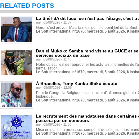
RELATED POSTS
La Snél-SA dit faux, ce n'est pas l'étiage, c'est
mer, 05/08/2026 - 11:37
Gérer, c’est prévoir. Mais là n’est point le point fort de la Sn
Le Soft International n°1670, mercredi, 5 août 2026, Kinsh
Daniel Mukoko Samba rend visite au GUCE et se
services sociaux de base
mer, 05/08/2026 - 11:43
Notre objectif est de rapprocher les activités informelles de l'
formalisation.
Le Soft International n°1670, mercredi, 5 août 2026, Kinsh
À Bruxelles, Tony Kanku Shiku écoute
mer, 05/08/2026 - 12:06
Pour le Congo, la Belgique est un levier d'influence globale. O
historique...
Le Soft International n°1670, mercredi, 5 août 2026, Kinsh
Le recrutement des mandataires dans certaines 
passera par un concours
mer, 05/08/2026 - 11:55
Mise en place du processus compétitif de sélection des manda
Le Soft International n°1670, mercredi, 5 août 2026, Kinsh