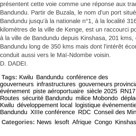
présentent cette voie comme une réponse aux tr
Bandundu. Partir de Buzala, le nom d'un port situé 
Bandundu jusqu'à la nationale n°1, à la localité 31
kilomètres de la ville de Kenge, est un raccourci p
à la ville de Bandundu depuis Kinshasa, 201 kms, 
Bandundu long de 350 kms mais dont l'intérêt écon
conduit aussi vers le Maï-Ndombe voisin.
D. DADEI.
Tags:
Kwilu
Bandundu
conférence des
gouverneurs
infrastructures
gouverneurs provinci
événement
piste aéroportuaire
siècle 2025
RN17
Routes
sécurité Bandundu
milice Mobondo
dépla
Kwilu
développement local
logistique événementie
Bandundu
XIIIe conférence
RDC
Conseil des Min
Categories:
News
lesoft
Afrique
Congo
Kinsha